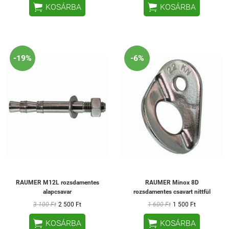


KOSÁRBA
KOSÁRBA
-19%
-6%
RAUMER M12L rozsdamentes
RAUMER Minox 8D
alapcsavar
rozsdamentes csavart nittfül
3 100 Ft
2 500 Ft
1 600 Ft
1 500 Ft


KOSÁRBA
KOSÁRBA