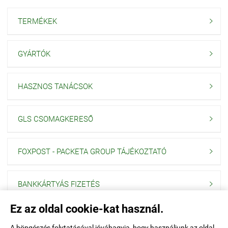
TERMÉKEK

GYÁRTÓK

HASZNOS TANÁCSOK

GLS CSOMAGKERESŐ

FOXPOST - PACKETA GROUP TÁJÉKOZTATÓ

BANKKÁRTYÁS FIZETÉS

Ez az oldal cookie-kat használ.
Navigáció

A böngészés folytatásával jóváhagyja, hogy használjunk az oldal