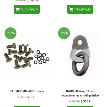
4 000 Ft
2 500 Ft


KOSÁRBA
KOSÁRBA
-17%
-32%
RAUMER M8 nittfül csavar
RAUMER Wing 10mm
rozsdamentes nittfül gyűrűvel
600 Ft
500 Ft
3 700 Ft
2 500 Ft