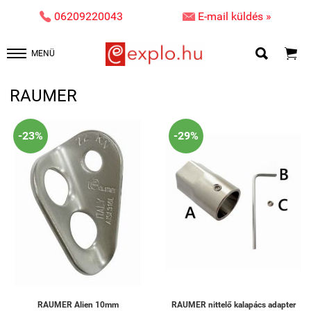


06209220043
E-mail küldés »


MENÜ
RAUMER
-23%
-29%
RAUMER Alien 10mm
RAUMER nittelő kalapács adapter