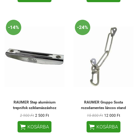
-14%
-24%
RAUMER Step alumínium
RAUMER Gruppo Sosta
trepnifok sziklamászáshoz
rozsdamentes láncos stand
2 900 Ft
2 500 Ft
15 800 Ft
12 000 Ft


KOSÁRBA
KOSÁRBA