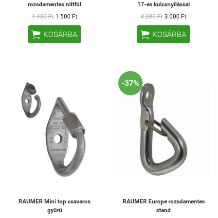
rozsdamentes nittfül
17-es kulcsnyílással
1 950 Ft
1 500 Ft
4 200 Ft
3 000 Ft


KOSÁRBA
KOSÁRBA
-37%
RAUMER Mini top csavaros
RAUMER Europe rozsdamentes
gyűrű
stand