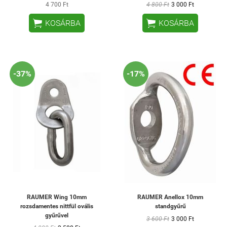
4 700 Ft
4 800 Ft
3 000 Ft


KOSÁRBA
KOSÁRBA
-37%
-17%
RAUMER Wing 10mm
RAUMER Anellox 10mm
rozsdamentes nittfül ovális
standgyűrű
gyűrűvel
3 600 Ft
3 000 Ft