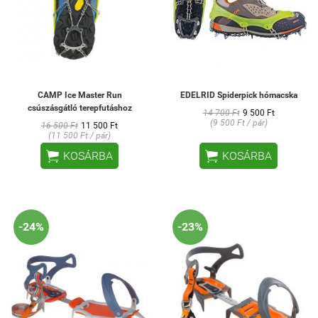
CAMP Ice Master Run
EDELRID Spiderpick hómacska
csúszásgátló terepfutáshoz
14 700 Ft
9 500 Ft
(9 500 Ft / pár)
16 500 Ft
11 500 Ft
(11 500 Ft / pár)


KOSÁRBA
KOSÁRBA
-24%
-23%