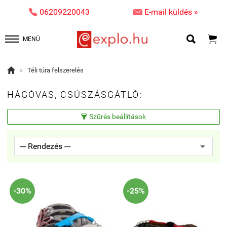


06209220043
E-mail küldés »


MENÜ

»
Téli túra felszerelés
HÁGÓVAS, CSÚSZÁSGÁTLÓ:
Szűrés beállítások

-30%
-25%