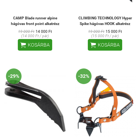
CAMP Blade runner alpine
CLIMBING TECHNOLOGY Hyper
hágóvas front point alkatrész
Spike hágóvas HOOK alkatrész
19 000 Ft
14 000 Ft
19 000 Ft
15 000 Ft
(14 000 Ft / pár)
(15 000 Ft / pár)


KOSÁRBA
KOSÁRBA
-29%
-32%