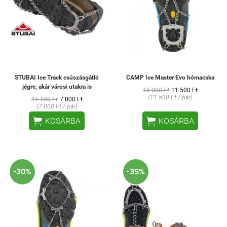
STUBAI Ice Track csúszásgátló
CAMP Ice Master Evo hómacska
jégre, akár városi utakra is
15 000 Ft
11 500 Ft
(11 500 Ft / pár)
11 100 Ft
7 000 Ft
(7 000 Ft / pár)


KOSÁRBA
KOSÁRBA
-30%
-35%