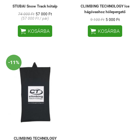
STUBAI Snow Track hótalp
CLIMBING TECHNOLOGY Ice
hágóvashoz hólepergető
74 000 Ft
57 000 Ft
(57 000 Ft / pár)
9 100 Ft
5 000 Ft


KOSÁRBA
KOSÁRBA
-11%
CLIMBING TECHNOLOGY