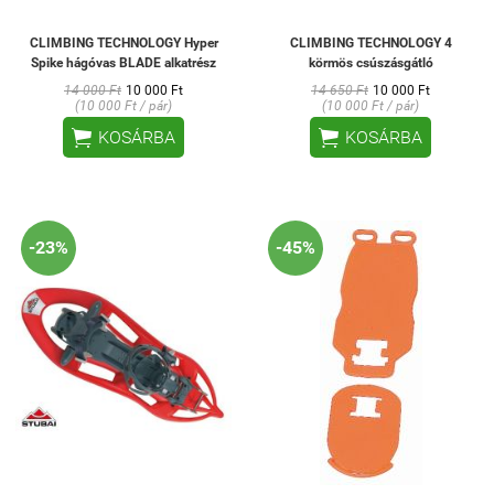
CLIMBING TECHNOLOGY Hyper
CLIMBING TECHNOLOGY 4
Spike hágóvas BLADE alkatrész
körmös csúszásgátló
14 000 Ft
10 000 Ft
14 650 Ft
10 000 Ft
(10 000 Ft / pár)
(10 000 Ft / pár)


KOSÁRBA
KOSÁRBA
-23%
-45%