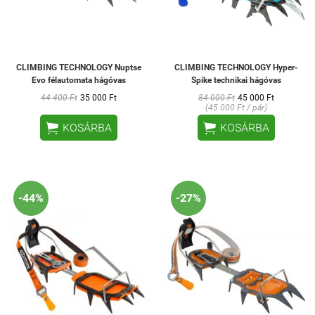
CLIMBING TECHNOLOGY Nuptse
CLIMBING TECHNOLOGY Hyper-
Evo félautomata hágóvas
Spike technikai hágóvas
44 400 Ft
35 000 Ft
84 000 Ft
45 000 Ft
(45 000 Ft / pár)


KOSÁRBA
KOSÁRBA
-44%
-27%