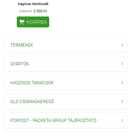
hágóvas tárolózsák
2 800 Ft
2 500 Ft

KOSÁRBA
TERMÉKEK

GYÁRTÓK

HASZNOS TANÁCSOK

GLS CSOMAGKERESŐ

FOXPOST - PACKETA GROUP TÁJÉKOZTATÓ
