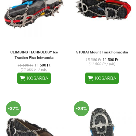
CLIMBING TECHNOLOGY Ice
STUBAI Mount Track hómacska
Traction Plus hómacska
15 300 Ft
11 500 Ft
(11 500 Ft / pár)
16 500 Ft
11 500 Ft
(11 500 Ft / pár)


KOSÁRBA
KOSÁRBA
-37%
-23%