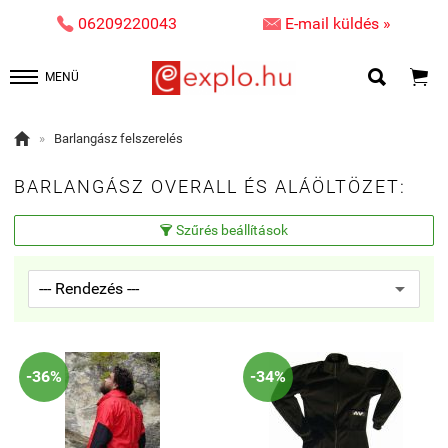


06209220043
E-mail küldés »


MENÜ

»
Barlangász felszerelés
BARLANGÁSZ OVERALL ÉS ALÁÖLTÖZET:
Szűrés beállítások

-36%
-34%