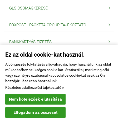
GLS CSOMAGKERESŐ

FOXPOST - PACKETA GROUP TÁJÉKOZTATÓ

BANKKÁRTYÁS FIZETÉS

Ez az oldal cookie-kat használ.
Navigáció

A böngészés folytatásával jóváhagyja, hogy használjunk az oldal
működéséhez szükséges cookie-kat. Statisztikai, marketing célú
Saját fiók

vagy személyre szabással kapcsolatos cookie-kat csak az Ön
hozzájárulása után használunk.
Elérhetőségek

Részletes adatkezelési tájékoztató »
Nem kötelezőek elutasítása
explo.hu -
PONOR Kft
-
ÁSZF
-
Adatkezelési tájékoztató
Elfogadom az összeset
Webáruház készítés
a StartÜzlettel.