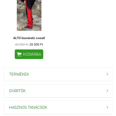
ALTO kisméretű overall
42 000 Ft
26 000 Ft

KOSÁRBA
TERMÉKEK

GYÁRTÓK

HASZNOS TANÁCSOK
