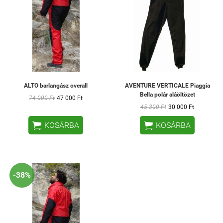
ALTO barlangász overall
AVENTURE VERTICALE Piaggia
Bella polár aláöltözet
74 000 Ft
47 000 Ft
45 300 Ft
30 000 Ft


KOSÁRBA
KOSÁRBA
-38%