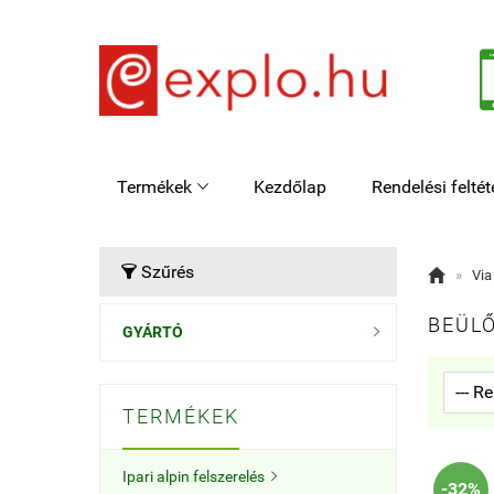
Termékek
Kezdőlap
Rendelési feltét

Szűrés


»
Via
BEÜLŐ
GYÁRTÓ

TERMÉKEK
Ipari alpin felszerelés

-32%