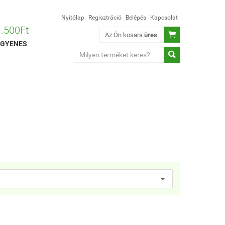
Nyitólap
Regisztráció
Belépés
Kapcsolat
 1.500Ft

Az Ön kosara
üres
.
 INGYENES
