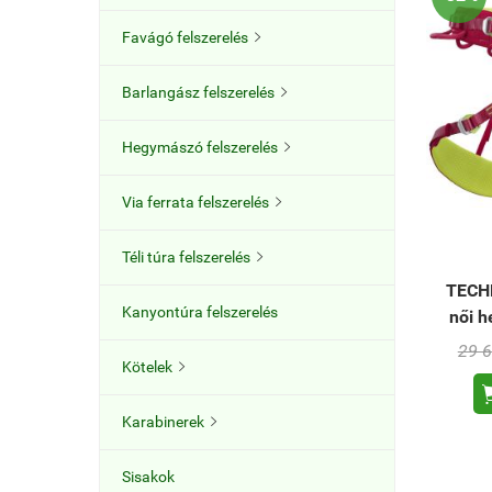
Favágó felszerelés

Barlangász felszerelés

Hegymászó felszerelés

Via ferrata felszerelés

Téli túra felszerelés

TECH
Kanyontúra felszerelés
női 
29 6
Kötelek

Karabinerek

Sisakok