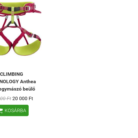
CLIMBING
NOLOGY Anthea
hegymászó beülő
00 Ft
20 000 Ft

KOSÁRBA