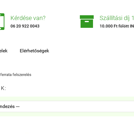


Kérdése van?
Szállítási díj
06 20 922 0043
10.000 Ft fölött
elek
Elérhetőségek
 ferrata felszerelés
K: