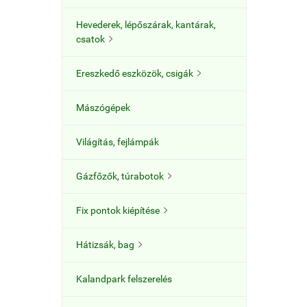
Hevederek, lépőszárak, kantárak,
csatok

Ereszkedő eszközök, csigák

Mászógépek
Világítás, fejlámpák
Gázfőzők, túrabotok

Fix pontok kiépítése

Hátizsák, bag

Kalandpark felszerelés