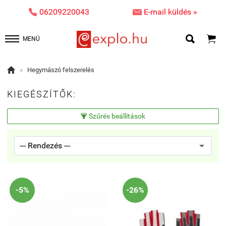


06209220043
E-mail küldés »


MENÜ

»
Hegymászó felszerelés
KIEGÉSZÍTŐK:
Szűrés beállítások

-5%
-26%