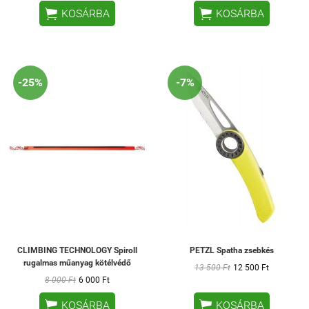


KOSÁRBA
KOSÁRBA
-25%
-7%
CLIMBING TECHNOLOGY Spiroll
PETZL Spatha zsebkés
rugalmas műanyag kötélvédő
13 500 Ft
12 500 Ft
8 000 Ft
6 000 Ft


KOSÁRBA
KOSÁRBA