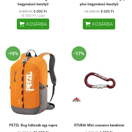
hegymászó kesztyű
plus hegymászó kesztyű
8 800 Ft
6 000 Ft
16 000 Ft
8 000 Ft
(6 000 Ft / pár)


KOSÁRBA
KOSÁRBA
-15%
-17%
PETZL Bug hátizsák egy napra
STUBAI Mini csavaros karabiner