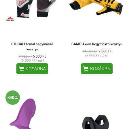
STUBAI Eternal hegymászó
CAMP Axion hegymászó kesztyű
kesztyű
14 500 Ft
9 000 Ft
(9 000 Ft / pár)
7 400 Ft
5 000 Ft
(5 000 Ft / pár)


KOSÁRBA
KOSÁRBA
-30%