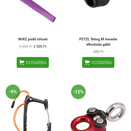
WHIZ pisilő tölcsér
PETZL String M heveder
elfordulás gátló
5 000 Ft
3 500 Ft
400 Ft


KOSÁRBA
KOSÁRBA
-9%
-12%