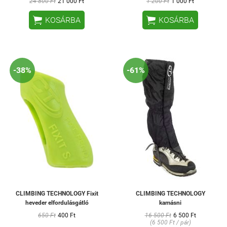
24 800 Ft
21 000 Ft
1 200 Ft
1 000 Ft


KOSÁRBA
KOSÁRBA
-38%
-61%
CLIMBING TECHNOLOGY Fixit
CLIMBING TECHNOLOGY
heveder elfordulásgátló
kamásni
650 Ft
400 Ft
16 500 Ft
6 500 Ft
(6 500 Ft / pár)