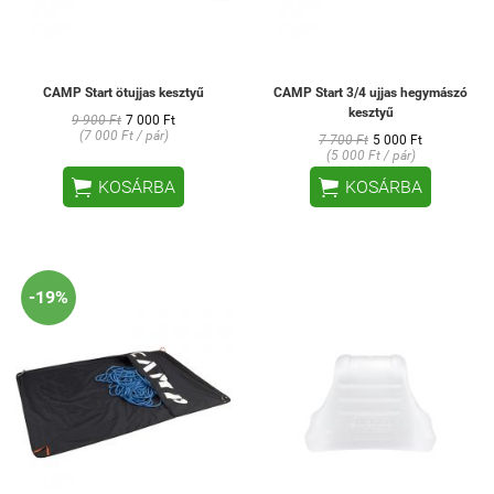
CAMP Start ötujjas kesztyű
CAMP Start 3/4 ujjas hegymászó
kesztyű
9 900 Ft
7 000 Ft
(7 000 Ft / pár)
7 700 Ft
5 000 Ft
(5 000 Ft / pár)


KOSÁRBA
KOSÁRBA
-19%