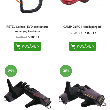
PETZL Caritool EVO eszköztartó
CAMP GYRO1 kötélkipörgető
műanyag karabiner
17 000 Ft
15 000 Ft
5 800 Ft
5 300 Ft


KOSÁRBA
KOSÁRBA
-29%
-35%