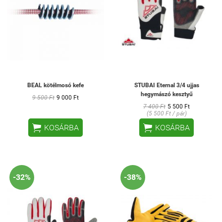
BEAL kötélmosó kefe
STUBAI Eternal 3/4 ujjas
hegymászó kesztyű
9 500 Ft
9 000 Ft
7 400 Ft
5 500 Ft
(5 500 Ft / pár)


KOSÁRBA
KOSÁRBA
-32%
-38%