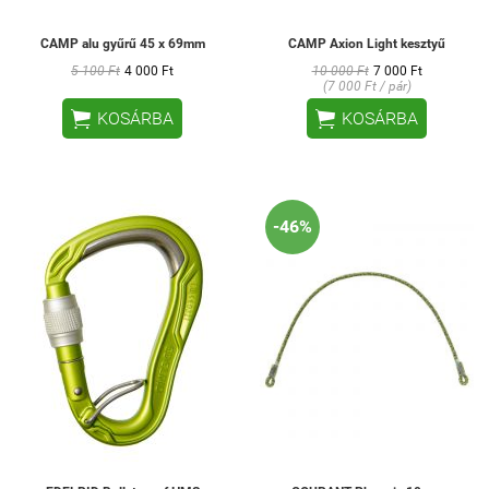
CAMP alu gyűrű 45 x 69mm
CAMP Axion Light kesztyű
5 100 Ft
4 000 Ft
10 000 Ft
7 000 Ft
(7 000 Ft / pár)


KOSÁRBA
KOSÁRBA
-46%