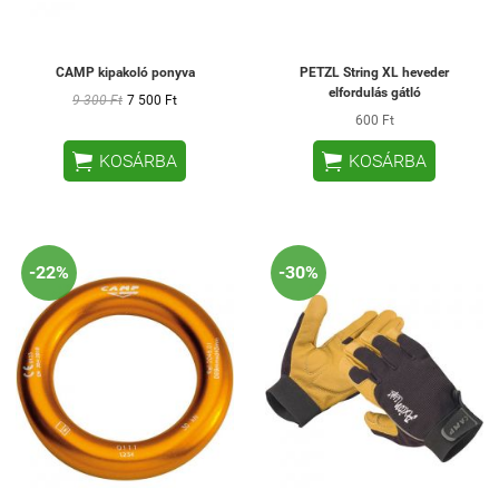
CAMP kipakoló ponyva
PETZL String XL heveder
elfordulás gátló
9 300 Ft
7 500 Ft
600 Ft


KOSÁRBA
KOSÁRBA
-22%
-30%