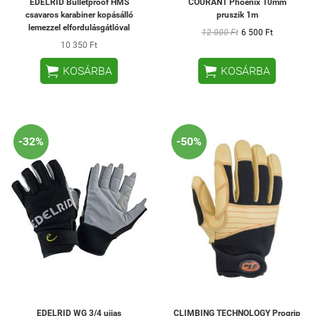
EDELRID Bulletproof HMS
COURANT Phoenix 10mm
csavaros karabiner kopásálló
pruszik 1m
lemezzel elfordulásgátlóval
12 000 Ft
6 500 Ft
10 350 Ft


KOSÁRBA
KOSÁRBA
-32%
-50%
EDELRID WG 3/4 ujjas
CLIMBING TECHNOLOGY Progrip