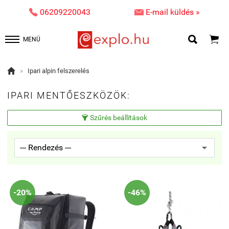


06209220043
E-mail küldés »


MENÜ

»
Ipari alpin felszerelés
IPARI MENTŐESZKÖZÖK:
Szűrés beállítások

-20%
-46%