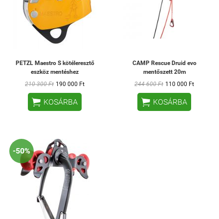
PETZL Maestro S kötéleresztő
CAMP Rescue Druid evo
eszköz mentéshez
mentőszett 20m
210 300 Ft
190 000 Ft
244 600 Ft
110 000 Ft


KOSÁRBA
KOSÁRBA
-50%