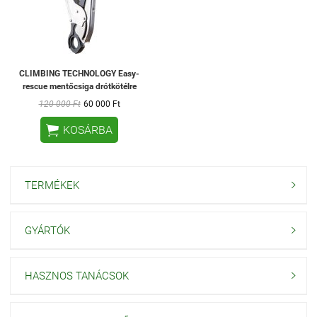
CLIMBING TECHNOLOGY Easy-
rescue mentőcsiga drótkötélre
120 000 Ft
60 000 Ft

KOSÁRBA
TERMÉKEK

GYÁRTÓK

HASZNOS TANÁCSOK
