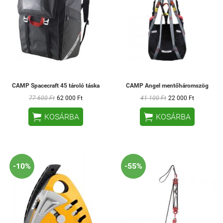
CAMP Spacecraft 45 tároló táska
CAMP Angel mentőháromszög
77 600 Ft
62 000 Ft
41 100 Ft
22 000 Ft


KOSÁRBA
KOSÁRBA
-10%
-55%