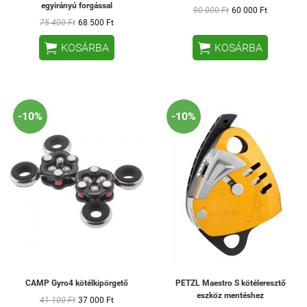
egyirányú forgással
90 000 Ft
60 000 Ft
75 400 Ft
68 500 Ft


KOSÁRBA
KOSÁRBA
-10%
-10%
CAMP Gyro4 kötélkipörgető
PETZL Maestro S kötéleresztő
eszköz mentéshez
41 100 Ft
37 000 Ft