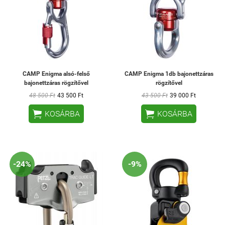
CAMP Enigma alsó-felső
CAMP Enigma 1db bajonettzáras
bajonettzáras rögzítővel
rögzítővel
48 500 Ft
43 500 Ft
43 500 Ft
39 000 Ft


KOSÁRBA
KOSÁRBA
-24%
-9%