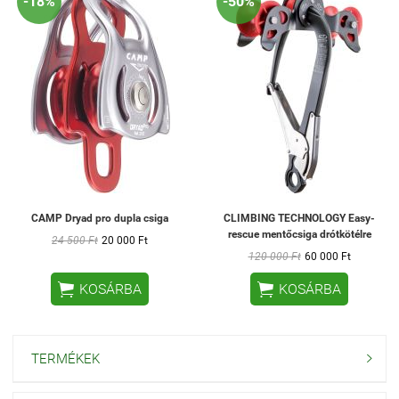
-18%
-50%
CAMP Dryad pro dupla csiga
CLIMBING TECHNOLOGY Easy-
rescue mentőcsiga drótkötélre
24 500 Ft
20 000 Ft
120 000 Ft
60 000 Ft


KOSÁRBA
KOSÁRBA
TERMÉKEK
