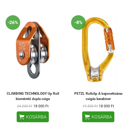
-26%
-8%
CLIMBING TECHNOLOGY Up Roll
PETZL Rollclip A bajonettzáras
kisméretű dupla csiga
csigás karabiner
24 200 Ft
18 000 Ft
19 500 Ft
18 000 Ft


KOSÁRBA
KOSÁRBA