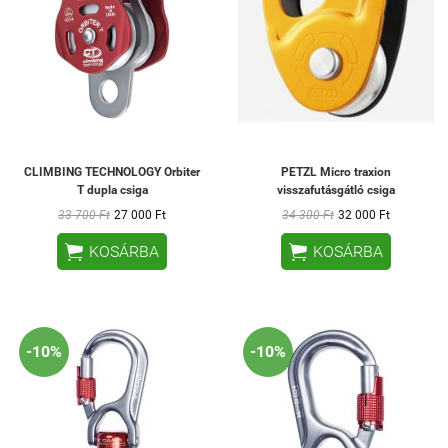
CLIMBING TECHNOLOGY Orbiter
PETZL Micro traxion
T dupla csiga
visszafutásgátló csiga
33 700 Ft
27 000 Ft
34 300 Ft
32 000 Ft


KOSÁRBA
KOSÁRBA
-10%
-10%