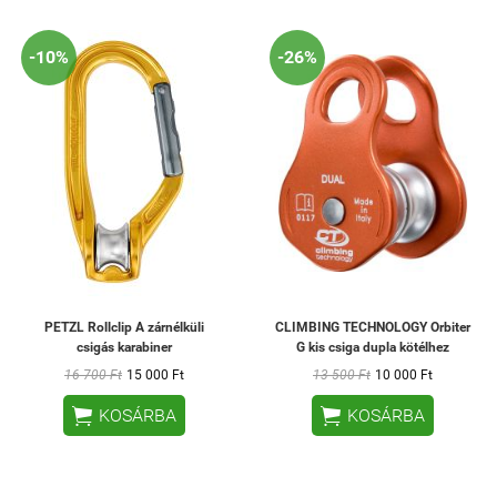
-10%
-26%
PETZL Rollclip A zárnélküli
CLIMBING TECHNOLOGY Orbiter
csigás karabiner
G kis csiga dupla kötélhez
16 700 Ft
15 000 Ft
13 500 Ft
10 000 Ft


KOSÁRBA
KOSÁRBA