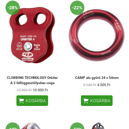
-28%
-22%
CLIMBING TECHNOLOGY Orbiter
CAMP alu gyűrű 34 x 54mm
A 2 felfüggesztőlyukas csiga
5 100 Ft
4 000 Ft
13 800 Ft
10 000 Ft


KOSÁRBA
KOSÁRBA