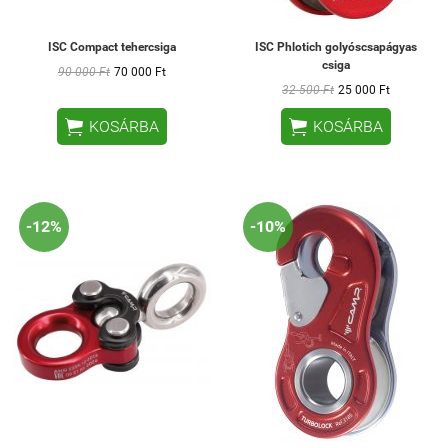
ISC Compact tehercsiga
ISC Phlotich golyóscsapágyas
csiga
90 000 Ft
70 000 Ft
32 500 Ft
25 000 Ft


KOSÁRBA
KOSÁRBA
-12%
-10%