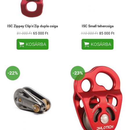
ISC Zippey Clip'n'Zip dupla csiga
ISC Small tehercsiga
81 000 Ft
65 000 Ft
110 000 Ft
85 000 Ft


KOSÁRBA
KOSÁRBA
-22%
-23%