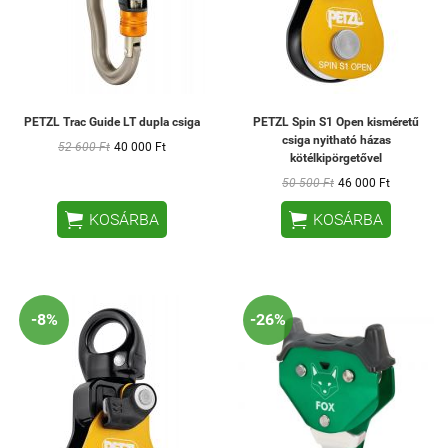
PETZL Trac Guide LT dupla csiga
PETZL Spin S1 Open kisméretű
csiga nyitható házas
52 600 Ft
40 000 Ft
kötélkipörgetővel
50 500 Ft
46 000 Ft


KOSÁRBA
KOSÁRBA
-8%
-26%