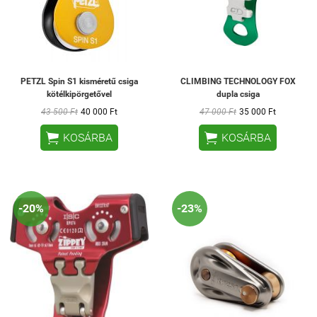
PETZL Spin S1 kisméretű csiga
CLIMBING TECHNOLOGY FOX
kötélkipörgetővel
dupla csiga
43 500 Ft
40 000 Ft
47 000 Ft
35 000 Ft


KOSÁRBA
KOSÁRBA
-20%
-23%