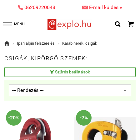


06209220043
E-mail küldés »


MENÜ

»
Ipari alpin felszerelés
»
Karabinerek, csigák
CSIGÁK, KIPÖRGŐ SZEMEK:
Szűrés beállítások

-20%
-7%