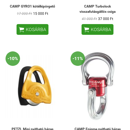
CAMP GYRO1 kötélkipörgető
CAMP Turbolock
visszafutásgátlós csiga
17 000 Ft
15 000 Ft
41 000 Ft
37 000 Ft


KOSÁRBA
KOSÁRBA
-10%
-11%
PETZL Mini nyitható házas
CAMP Enigma nyitható házas