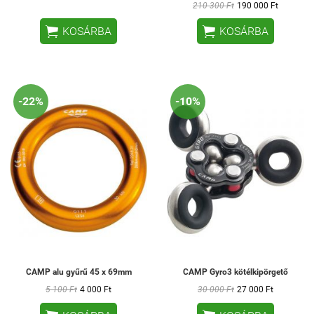
210 300 Ft
190 000 Ft


KOSÁRBA
KOSÁRBA
-22%
-10%
CAMP alu gyűrű 45 x 69mm
CAMP Gyro3 kötélkipörgető
5 100 Ft
4 000 Ft
30 000 Ft
27 000 Ft