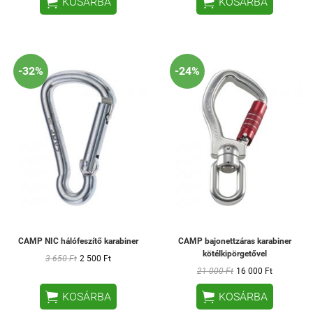


KOSÁRBA
KOSÁRBA
-32%
-24%
CAMP NIC hálófeszítő karabiner
CAMP bajonettzáras karabiner
kötélkipörgetővel
3 650 Ft
2 500 Ft
21 000 Ft
16 000 Ft


KOSÁRBA
KOSÁRBA