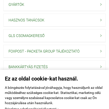
GYÁRTÓK

HASZNOS TANÁCSOK

GLS CSOMAGKERESŐ

FOXPOST - PACKETA GROUP TÁJÉKOZTATÓ

BANKKÁRTYÁS FIZETÉS

Ez az oldal cookie-kat használ.
Navigáció

A böngészés folytatásával jóváhagyja, hogy használjunk az oldal
működéséhez szükséges cookie-kat. Statisztikai, marketing célú
Saját fiók

vagy személyre szabással kapcsolatos cookie-kat csak az Ön
hozzájárulása után használunk.
Elérhetőségek
