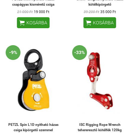
csapágyas kisméretű csiga
kötélkipörgető
21 000 Ft
19 000 Ft
39 200 Ft
35 000 Ft


KOSÁRBA
KOSÁRBA
-9%
-33%
PETZL Spin L1D nyitható házas
ISC Rigging Rope Wrench
csiga kipörgető szemmel
tehereresztő kötélfék 120kg