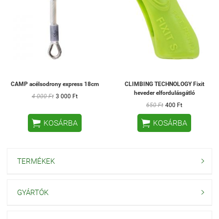
CAMP acélsodrony express 18cm
CLIMBING TECHNOLOGY Fixit
heveder elfordulásgátló
4 000 Ft
3 000 Ft
650 Ft
400 Ft


KOSÁRBA
KOSÁRBA
TERMÉKEK

GYÁRTÓK
