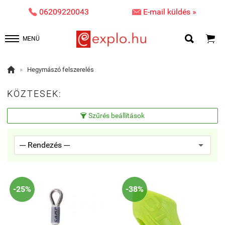


06209220043
E-mail küldés »


MENÜ

»
Hegymászó felszerelés
KÖZTESEK:
Szűrés beállítások

-25%
-38%