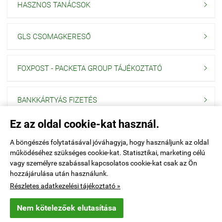
HASZNOS TANÁCSOK

GLS CSOMAGKERESŐ

FOXPOST - PACKETA GROUP TÁJÉKOZTATÓ

BANKKÁRTYÁS FIZETÉS

Ez az oldal cookie-kat használ.
Navigáció

A böngészés folytatásával jóváhagyja, hogy használjunk az oldal
működéséhez szükséges cookie-kat. Statisztikai, marketing célú
Saját fiók

vagy személyre szabással kapcsolatos cookie-kat csak az Ön
hozzájárulása után használunk.
Elérhetőségek

Részletes adatkezelési tájékoztató »
Nem kötelezőek elutasítása
explo.hu -
PONOR Kft
-
ÁSZF
-
Adatkezelési tájékoztató