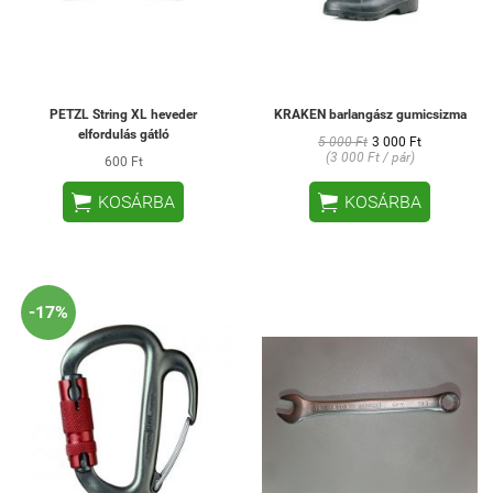
PETZL String XL heveder
KRAKEN barlangász gumicsizma
elfordulás gátló
5 000 Ft
3 000 Ft
(3 000 Ft / pár)
600 Ft


KOSÁRBA
KOSÁRBA
-17%