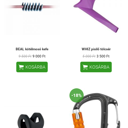
BEAL kötélmosó kefe
WHIZ pisilő tölcsér
9 500 Ft
9 000 Ft
5 000 Ft
3 500 Ft


KOSÁRBA
KOSÁRBA
-18%