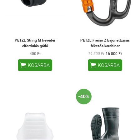
PETZL String M heveder
PETZL Freino Z bajonettzáras
elfordulás gátló
fékezős karabiner
400 Ft
19 500 Ft
16 000 Ft


KOSÁRBA
KOSÁRBA
-40%