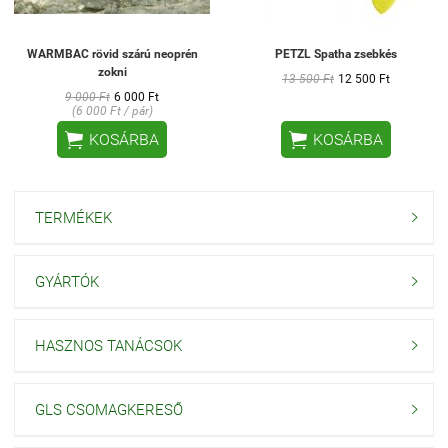
WARMBAC rövid szárú neoprén
PETZL Spatha zsebkés
zokni
13 500 Ft
12 500 Ft
9 000 Ft
6 000 Ft
(6 000 Ft / pár)


KOSÁRBA
KOSÁRBA
TERMÉKEK

GYÁRTÓK

HASZNOS TANÁCSOK

GLS CSOMAGKERESŐ
