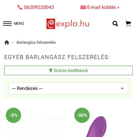


06209220043
E-mail küldés »


MENÜ

»
Barlangász felszerelés
EGYÉB BARLANGÁSZ FELSZERELÉS:
Szűrés beállítások

-5%
-30%