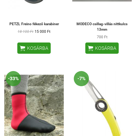
PETZL Freino fékező karabiner
MODECO csillag-villás nittkulcs
13mm
18 100 Ft
15 000 Ft
700 Ft


KOSÁRBA
KOSÁRBA
-33%
-7%