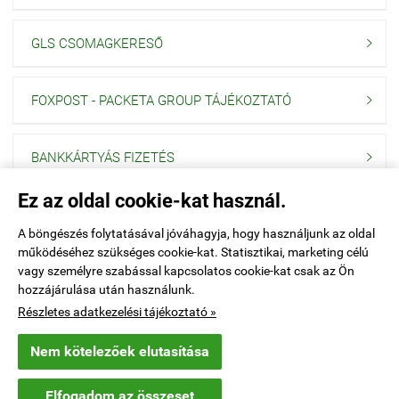
GLS CSOMAGKERESŐ

FOXPOST - PACKETA GROUP TÁJÉKOZTATÓ

BANKKÁRTYÁS FIZETÉS

Ez az oldal cookie-kat használ.
Navigáció

A böngészés folytatásával jóváhagyja, hogy használjunk az oldal
működéséhez szükséges cookie-kat. Statisztikai, marketing célú
Saját fiók

vagy személyre szabással kapcsolatos cookie-kat csak az Ön
hozzájárulása után használunk.
Elérhetőségek

Részletes adatkezelési tájékoztató »
Nem kötelezőek elutasítása
explo.hu -
PONOR Kft
-
ÁSZF
-
Adatkezelési tájékoztató
Elfogadom az összeset