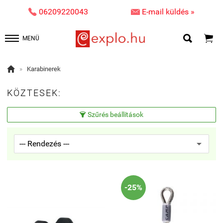


06209220043
E-mail küldés »


MENÜ

»
Karabinerek
KÖZTESEK:
Szűrés beállítások

-25%