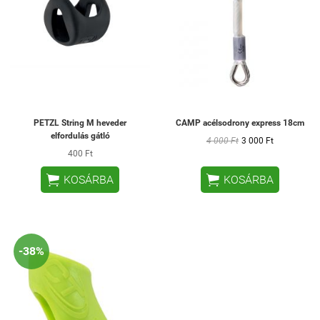
PETZL String M heveder
CAMP acélsodrony express 18cm
elfordulás gátló
4 000 Ft
3 000 Ft
400 Ft


KOSÁRBA
KOSÁRBA
-38%