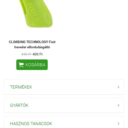
CLIMBING TECHNOLOGY Fixit
heveder elfordulásgátló
650 Ft
400 Ft

KOSÁRBA
TERMÉKEK

GYÁRTÓK

HASZNOS TANÁCSOK
