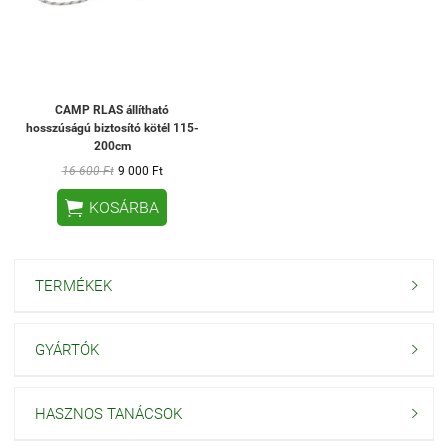
CAMP RLAS állítható
hosszúságú biztosító kötél 115-
200cm
16 600 Ft
9 000 Ft

KOSÁRBA
TERMÉKEK

GYÁRTÓK

HASZNOS TANÁCSOK
