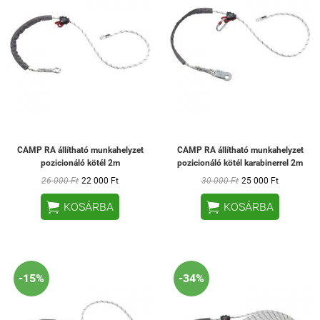
CAMP RA állítható munkahelyzet
CAMP RA állítható munkahelyzet
pozicionáló kötél 2m
pozicionáló kötél karabinerrel 2m
26 000 Ft
22 000 Ft
30 000 Ft
25 000 Ft


KOSÁRBA
KOSÁRBA
-15%
-34%