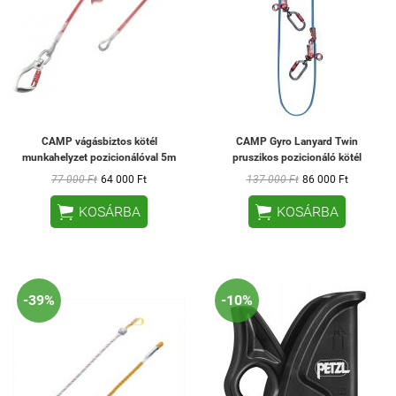
CAMP vágásbiztos kötél
CAMP Gyro Lanyard Twin
munkahelyzet pozicionálóval 5m
pruszikos pozicionáló kötél
77 000 Ft
64 000 Ft
137 000 Ft
86 000 Ft


KOSÁRBA
KOSÁRBA
-39%
-10%