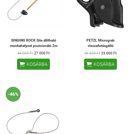
SINGING ROCK Site állítható
PETZL Micrograb
munkahelyzet pozicionáló 2m
visszafutásgátló
44 000 Ft
27 000 Ft
36 600 Ft
33 000 Ft


KOSÁRBA
KOSÁRBA
-46%