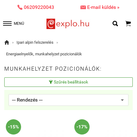


06209220043
E-mail küldés »


MENÜ

»
Ipari alpin felszerelés
»
Energiaelnyelők, munkahelyzet pozicionálók
MUNKAHELYZET POZICIONÁLÓK:
Szűrés beállítások

-15%
-17%