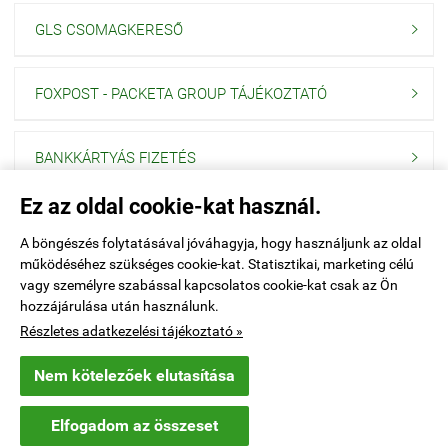
GLS CSOMAGKERESŐ

FOXPOST - PACKETA GROUP TÁJÉKOZTATÓ

BANKKÁRTYÁS FIZETÉS

Ez az oldal cookie-kat használ.
Navigáció

A böngészés folytatásával jóváhagyja, hogy használjunk az oldal
működéséhez szükséges cookie-kat. Statisztikai, marketing célú
Saját fiók

vagy személyre szabással kapcsolatos cookie-kat csak az Ön
hozzájárulása után használunk.
Elérhetőségek

Részletes adatkezelési tájékoztató »
Nem kötelezőek elutasítása
explo.hu -
PONOR Kft
-
ÁSZF
-
Adatkezelési tájékoztató
Elfogadom az összeset
Webáruház készítés
a StartÜzlettel.