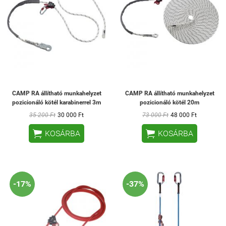
CAMP RA állítható munkahelyzet
CAMP RA állítható munkahelyzet
pozicionáló kötél karabinerrel 3m
pozicionáló kötél 20m
35 200 Ft
30 000 Ft
73 000 Ft
48 000 Ft


KOSÁRBA
KOSÁRBA
-17%
-37%