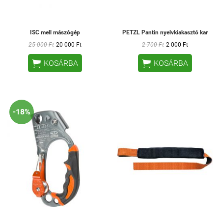
ISC mell mászógép
PETZL Pantin nyelvkiakasztó kar
25 000 Ft
20 000 Ft
2 700 Ft
2 000 Ft


KOSÁRBA
KOSÁRBA
-18%