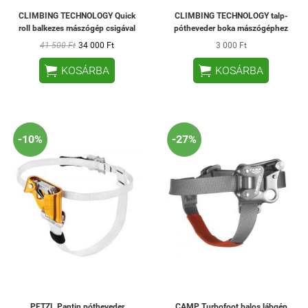
CLIMBING TECHNOLOGY Quick
CLIMBING TECHNOLOGY talp-
roll balkezes mászógép csigával
pótheveder boka mászógéphez
41 500 Ft
34 000 Ft
3 000 Ft


KOSÁRBA
KOSÁRBA
-10%
-27%
PETZL Pantin pótheveder
CAMP Turbofoot balos lábgép