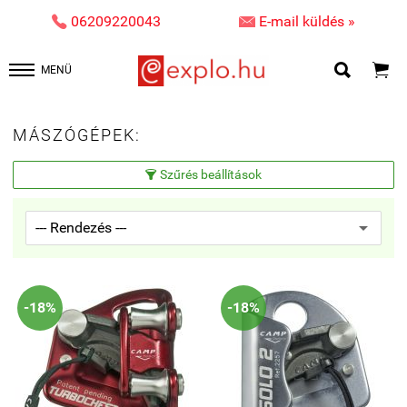


06209220043
E-mail küldés »


MENÜ
MÁSZÓGÉPEK:
Szűrés beállítások

-18%
-18%