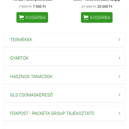
7 800 Ft
7 000 Ft
27 300 Ft
20 000 Ft


KOSÁRBA
KOSÁRBA
TERMÉKEK

GYÁRTÓK

HASZNOS TANÁCSOK

GLS CSOMAGKERESŐ

FOXPOST - PACKETA GROUP TÁJÉKOZTATÓ
