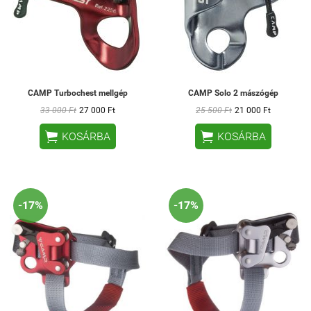
CAMP Turbochest mellgép
CAMP Solo 2 mászógép
33 000 Ft
27 000 Ft
25 500 Ft
21 000 Ft


KOSÁRBA
KOSÁRBA
-17%
-17%