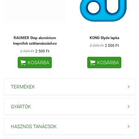
RAUMER Step alumínium
KONG Slyde lapka
trepnifok sziklamászáshoz
3 000 Ft
2 000 Ft
2 900 Ft
2 500 Ft


KOSÁRBA
KOSÁRBA
TERMÉKEK

GYÁRTÓK

HASZNOS TANÁCSOK
