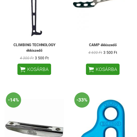
CLIMBING TECHNOLOGY
CAMP ékkiszedő
ékkiszedő
4 600 Ft
3 500 Ft
4 300 Ft
3 500 Ft


KOSÁRBA
KOSÁRBA
-14%
-33%