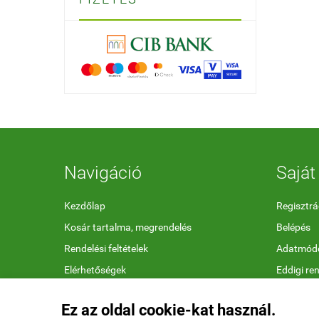
Navigáció
Saját 
Kezdőlap
Regisztrá
Kosár tartalma, megrendelés
Belépés
Rendelési feltételek
Adatmódo
Elérhetőségek
Eddigi re
Megfelelőségi nyilatkozatok
Kedvenc 
Ez az oldal cookie-kat használ.
Ajándékutalvány feltételek
Letölthet