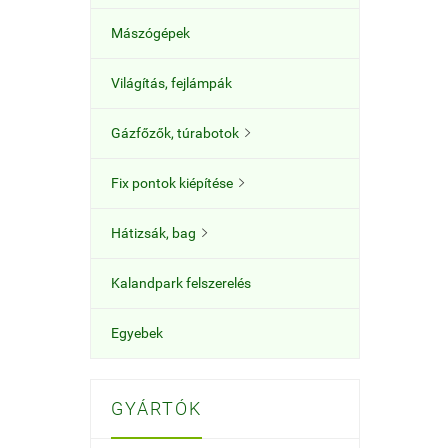
Mászógépek
Világítás, fejlámpák
Gázfőzők, túrabotok

Fix pontok kiépítése

Hátizsák, bag

Kalandpark felszerelés
Egyebek
GYÁRTÓK