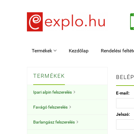
Termékek
Kezdőlap
Rendelési feltét

TERMÉKEK
BELÉP
Ipari alpin felszerelés

E-mail:
Favágó felszerelés

Jelszó:
Barlangász felszerelés
