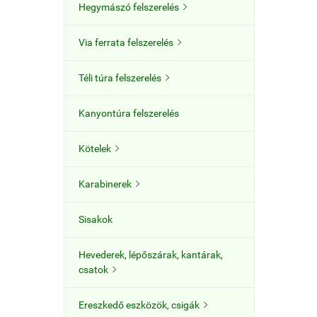
Hegymászó felszerelés

Via ferrata felszerelés

Téli túra felszerelés

Kanyontúra felszerelés
Kötelek

Karabinerek

Sisakok
Hevederek, lépőszárak, kantárak,
csatok

Ereszkedő eszközök, csigák
