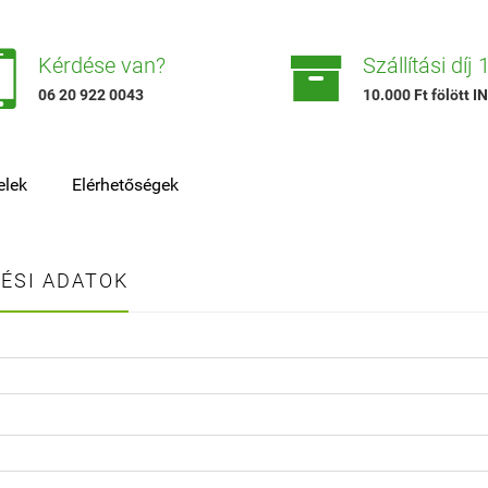


Kérdése van?
Szállítási díj
06 20 922 0043
10.000 Ft fölött
elek
Elérhetőségek
ÉSI ADATOK