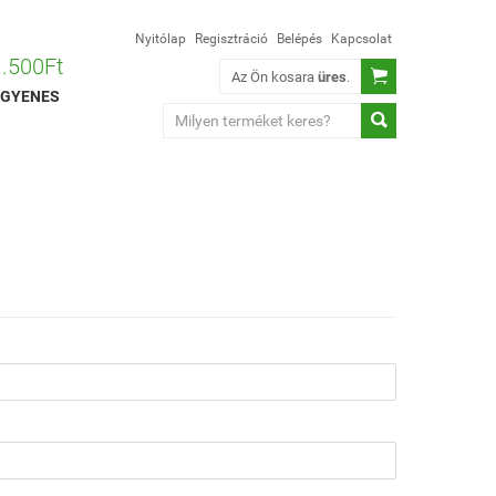
Nyitólap
Regisztráció
Belépés
Kapcsolat
 1.500Ft

Az Ön kosara
üres
.
 INGYENES
