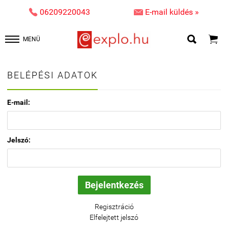


06209220043
E-mail küldés »


MENÜ
BELÉPÉSI ADATOK
E-mail:
Jelszó:
Regisztráció
Elfelejtett jelszó