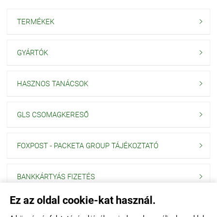
TERMÉKEK

GYÁRTÓK

HASZNOS TANÁCSOK

GLS CSOMAGKERESŐ

FOXPOST - PACKETA GROUP TÁJÉKOZTATÓ

BANKKÁRTYÁS FIZETÉS

Ez az oldal cookie-kat használ.
Navigáció
