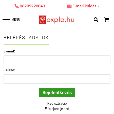


06209220043
E-mail küldés »


MENÜ
BELÉPÉSI ADATOK
E-mail:
Jelszó:
Regisztráció
Elfelejtett jelszó