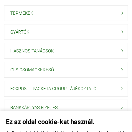
TERMÉKEK

GYÁRTÓK

HASZNOS TANÁCSOK

GLS CSOMAGKERESŐ

FOXPOST - PACKETA GROUP TÁJÉKOZTATÓ

BANKKÁRTYÁS FIZETÉS

Ez az oldal cookie-kat használ.
Navigáció
