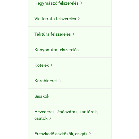
Hegymászó felszerelés

Via ferrata felszerelés

Téli túra felszerelés

Kanyontúra felszerelés
Kötelek

Karabinerek

Sisakok
Hevederek, lépőszárak, kantárak,
csatok

Ereszkedő eszközök, csigák
