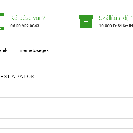


Kérdése van?
Szállítási díj
06 20 922 0043
10.000 Ft fölött
elek
Elérhetőségek
ÉSI ADATOK