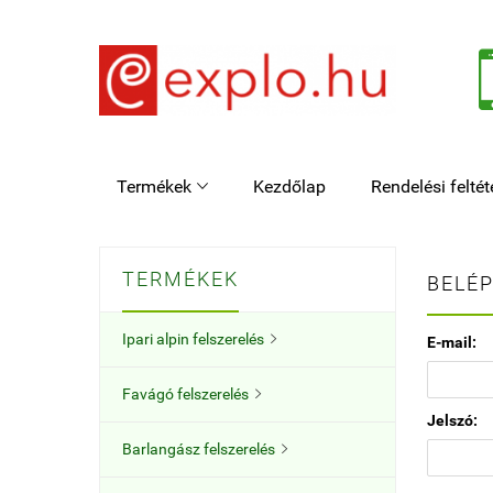
Termékek
Kezdőlap
Rendelési feltét

TERMÉKEK
BELÉP
Ipari alpin felszerelés

E-mail:
Favágó felszerelés

Jelszó:
Barlangász felszerelés
