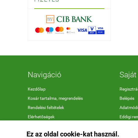
Navigáció
Saját 
Kezdőlap
Regisztrá
Kosár tartalma, megrendelés
Belépés
Rendelési feltételek
Adatmódo
Elérhetőségek
Eddigi re
Megfelelőségi nyilatkozatok
Kedvenc 
Ez az oldal cookie-kat használ.
Ajándékutalvány feltételek
Letölthet