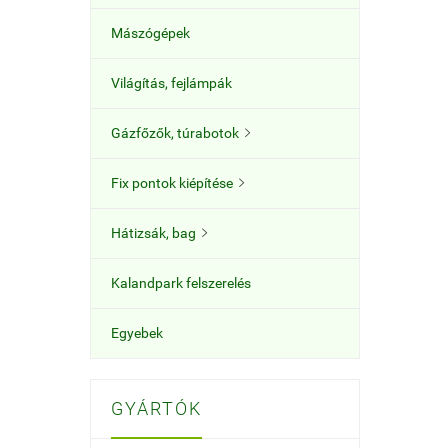
Mászógépek
Világítás, fejlámpák
Gázfőzők, túrabotok

Fix pontok kiépítése

Hátizsák, bag

Kalandpark felszerelés
Egyebek
GYÁRTÓK