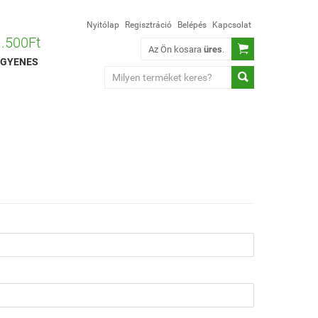
Nyitólap
Regisztráció
Belépés
Kapcsolat
 1.500Ft

Az Ön kosara
üres
.
 INGYENES
