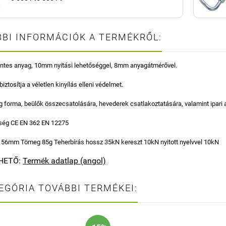
BI INFORMÁCIÓK A TERMÉKRŐL:
tes anyag, 10mm nyitási lehetőséggel, 8mm anyagátmérővel.
iztosítja a véletlen kinyílás elleni védelmet.
forma, beülők összecsatolására, hevederek csatlakoztatására, valamint ipari a
ség CE EN 362 EN 12275
x 56mm Tömeg 85g Teherbírás hossz 35kN kereszt 10kN nyitott nyelvvel 10kN
HETŐ:
Termék adatlap (angol)
EGÓRIA TOVÁBBI TERMÉKEI: