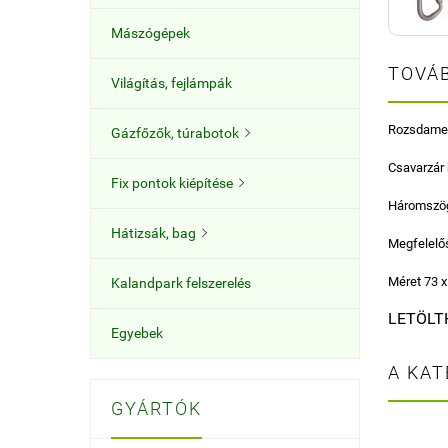
Mászógépek
TOVÁB
Világítás, fejlámpák
Rozsdamen
Gázfőzők, túrabotok

Csavarzár b
Fix pontok kiépítése

Háromszög 
Hátizsák, bag

Megfelelő
Méret 73 
Kalandpark felszerelés
LETÖLT
Egyebek
A KAT
GYÁRTÓK