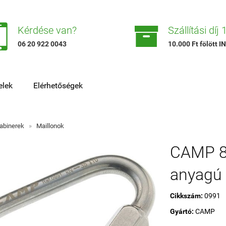


Kérdése van?
Szállítási díj
06 20 922 0043
10.000 Ft fölött
elek
Elérhetőségek
abinerek
»
Maillonok
CAMP 8
anyagú 
Cikkszám:
0991
Gyártó:
CAMP