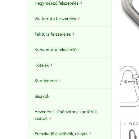
Hegymászó felszerelés

Via ferrata felszerelés

Téli túra felszerelés

Kanyontúra felszerelés
Kötelek

Karabinerek

Sisakok
Hevederek, lépőszárak, kantárak,
csatok


ELŐZ
Ereszkedő eszközök, csigák
