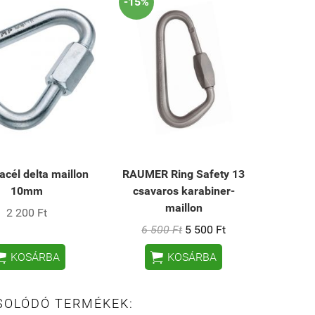
-15%
cél delta maillon
RAUMER Ring Safety 13
10mm
csavaros karabiner-
maillon
2 200 Ft
6 500 Ft
5 500 Ft


KOSÁRBA
KOSÁRBA
SOLÓDÓ TERMÉKEK: