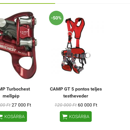
-50%
P Turbochest
CAMP GT 5 pontos teljes
mellgép
testheveder
00 Ft
27 000 Ft
120 000 Ft
60 000 Ft


KOSÁRBA
KOSÁRBA