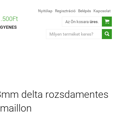
Nyitólap
Regisztráció
Belépés
Kapcsolat
 1.500Ft

Az Ön kosara
üres
.
 INGYENES

mm delta rozsdamentes
maillon