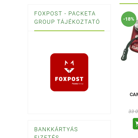
FOXPOST - PACKETA
-18%
GROUP TÁJÉKOZTATÓ
CAM
33 0
BANKKÁRTYÁS
FIZETÉS