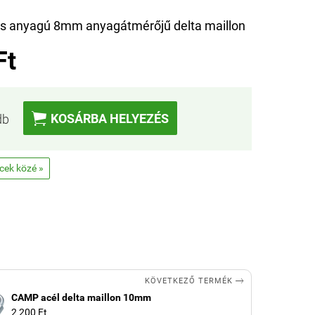
 anyagú 8mm anyagátmérőjű delta maillon
Ft

KOSÁRBA HELYEZÉS
db
ncek közé »

KÖVETKEZŐ TERMÉK
CAMP acél delta maillon 10mm
2 200 Ft