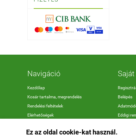
Navigáció
Saját 
Kezdőlap
Regisztrá
Kosár tartalma, megrendelés
Belépés
Rendelési feltételek
Adatmódo
Elérhetőségek
Eddigi re
Megfelelőségi nyilatkozatok
Kedvenc 
Ez az oldal cookie-kat használ.
Ajándékutalvány feltételek
Letölthet