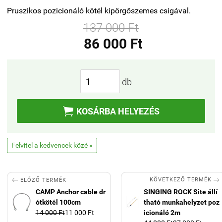
Pruszikos pozicionáló kötél kipörgőszemes csigával.
137 000 Ft
86 000 Ft
db

KOSÁRBA HELYEZÉS
Felvitel a kedvencek közé »


KÖVETKEZŐ TERMÉK
ELŐZŐ TERMÉK
CAMP Anchor cable dr
SINGING ROCK Site állí
ótkötél 100cm
tható munkahelyzet poz
14 000 Ft
11 000 Ft
icionáló 2m