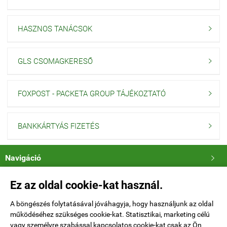
HASZNOS TANÁCSOK

GLS CSOMAGKERESŐ

FOXPOST - PACKETA GROUP TÁJÉKOZTATÓ

BANKKÁRTYÁS FIZETÉS

Navigáció

Ez az oldal cookie-kat használ.
Saját fiók

A böngészés folytatásával jóváhagyja, hogy használjunk az oldal
Elérhetőségek

működéséhez szükséges cookie-kat. Statisztikai, marketing célú
vagy személyre szabással kapcsolatos cookie-kat csak az Ön