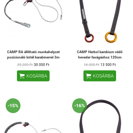
CAMP RA állítható munkahelyzet
CAMP Herbol kambium védő
pozicionáló kötél karabinerrel 3m
heveder favágáshoz 120cm
35 200 Ft
30 000 Ft
16 000 Ft
13 500 Ft


KOSÁRBA
KOSÁRBA
-15%
-16%