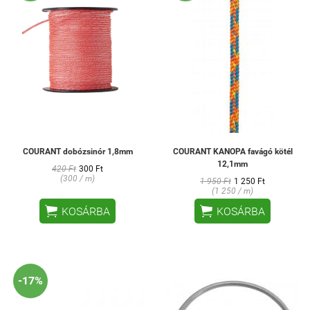
COURANT dobózsinór 1,8mm
COURANT KANOPA favágó kötél
12,1mm
420 Ft
300 Ft
(300 / m)
1 950 Ft
1 250 Ft
(1 250 / m)


KOSÁRBA
KOSÁRBA
-17%