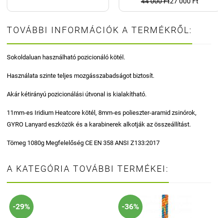
44 000 Ft
27 000 Ft
TOVÁBBI INFORMÁCIÓK A TERMÉKRŐL:
Sokoldaluan használható pozicionáló kötél.
Használata szinte teljes mozgásszabadságot biztosít.
Akár kétirányú pozicionálási útvonal is kialakítható.
11mm-es Iridium Heatcore kötél, 8mm-es polieszter-aramid zsinórok,
GYRO Lanyard eszközök és a karabinerek alkotják az összeállítást.
Tömeg 1080g Megfelelőség CE EN 358 ANSI Z133:2017
A KATEGÓRIA TOVÁBBI TERMÉKEI:
-29%
-36%