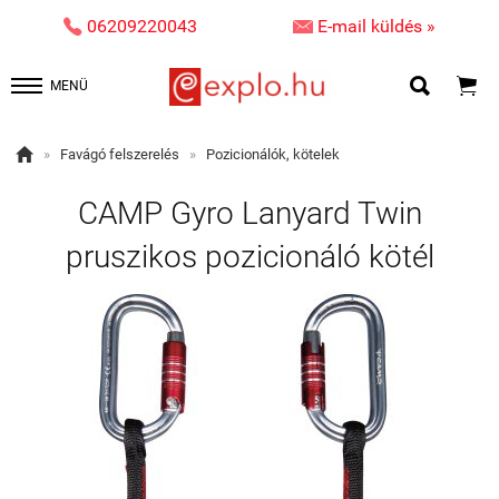


06209220043
E-mail küldés »


MENÜ

»
Favágó felszerelés
»
Pozicionálók, kötelek
CAMP Gyro Lanyard Twin
pruszikos pozicionáló kötél