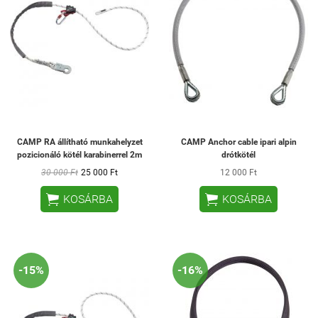
CAMP RA állítható munkahelyzet
CAMP Anchor cable ipari alpin
pozicionáló kötél karabinerrel 2m
drótkötél
30 000 Ft
25 000 Ft
12 000 Ft


KOSÁRBA
KOSÁRBA
-15%
-16%