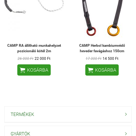
CAMP RA állítható munkahelyzet
CAMP Herbol kambiumvédő
pozicionáló kötél 2m
heveder favágáshoz 150cm
26 000 Ft
22 000 Ft
17 300 Ft
14 500 Ft


KOSÁRBA
KOSÁRBA
TERMÉKEK

GYÁRTÓK
