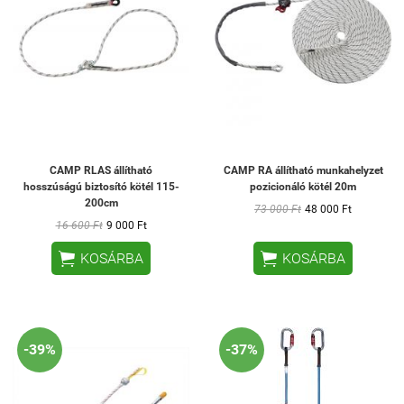
CAMP RLAS állítható
CAMP RA állítható munkahelyzet
hosszúságú biztosító kötél 115-
pozicionáló kötél 20m
200cm
73 000 Ft
48 000 Ft
16 600 Ft
9 000 Ft


KOSÁRBA
KOSÁRBA
-39%
-37%