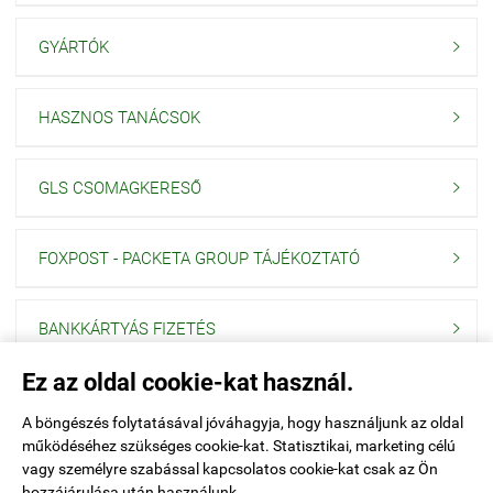
GYÁRTÓK

HASZNOS TANÁCSOK

GLS CSOMAGKERESŐ

FOXPOST - PACKETA GROUP TÁJÉKOZTATÓ

BANKKÁRTYÁS FIZETÉS

Ez az oldal cookie-kat használ.
Navigáció

A böngészés folytatásával jóváhagyja, hogy használjunk az oldal
működéséhez szükséges cookie-kat. Statisztikai, marketing célú
Saját fiók

vagy személyre szabással kapcsolatos cookie-kat csak az Ön
hozzájárulása után használunk.