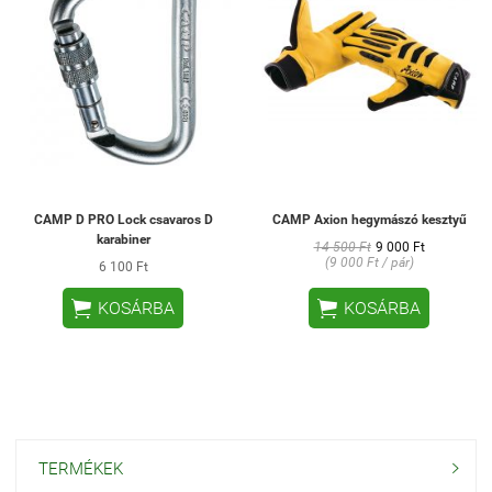
CAMP D PRO Lock csavaros D
CAMP Axion hegymászó kesztyű
karabiner
14 500 Ft
9 000 Ft
(9 000 Ft / pár)
6 100 Ft


KOSÁRBA
KOSÁRBA
TERMÉKEK
