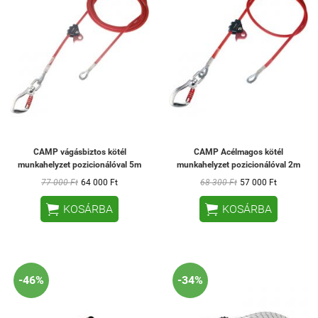
CAMP vágásbiztos kötél
CAMP Acélmagos kötél
munkahelyzet pozicionálóval 5m
munkahelyzet pozicionálóval 2m
77 000 Ft
64 000 Ft
68 300 Ft
57 000 Ft


KOSÁRBA
KOSÁRBA
-46%
-34%