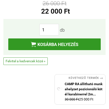
26 000 Ft
22 000 Ft
db

KOSÁRBA HELYEZÉS
Felvitel a kedvencek közé »

KÖVETKEZŐ TERMÉK
CAMP RA állítható munk
ahelyzet pozicionáló köt
él karabinerrel 2m...
30 000 Ft
25 000 Ft