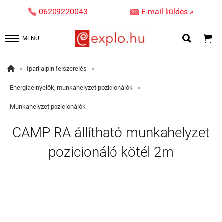


06209220043
E-mail küldés »


MENÜ

»
Ipari alpin felszerelés
»
Energiaelnyelők, munkahelyzet pozicionálók
»
Munkahelyzet pozicionálók
CAMP RA állítható munkahelyzet
pozicionáló kötél 2m