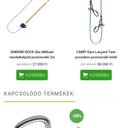
SINGING ROCK Site állítható
CAMP Gyro Lanyard Twin
munkahelyzet pozicionáló 2m
pruszikos pozicionáló kötél
44 000 Ft
27 000 Ft
137 000 Ft
86 000 Ft


KOSÁRBA
KOSÁRBA
KAPCSOLÓDÓ TERMÉKEK:
-38%