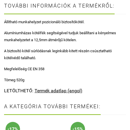
TOVÁBBI INFORMÁCIÓK A TERMÉKRŐL:
Állítható munkahelyzet pozicionáló biztosítókötél.
Alumíniumházas kötélfék segítségével tudjuk beállítani a kényelmes
munkahelyzetet a 12,5mm átmérőjű kötelen.
A biztosító kötél súrlódásnak leginkább kitett részén csúsztatható
kötélvédő található.
Megfelelőség CE EN 358
Tömeg 520g
LETÖLTHETŐ:
Termék adatlap (angol)
A KATEGÓRIA TOVÁBBI TERMÉKEI:
-17%
-15%