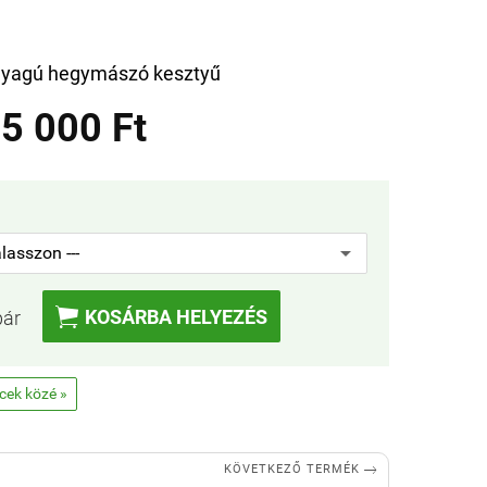
anyagú hegymászó kesztyű
5 000 Ft

KOSÁRBA HELYEZÉS
pár
ncek közé »

KÖVETKEZŐ TERMÉK