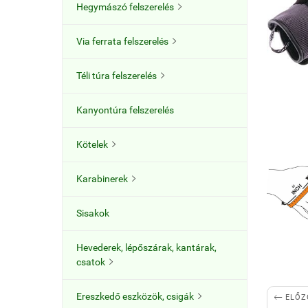
Hegymászó felszerelés

Via ferrata felszerelés

Téli túra felszerelés

Kanyontúra felszerelés
Kötelek

Karabinerek

Sisakok
Hevederek, lépőszárak, kantárak,
csatok


Ereszkedő eszközök, csigák

ELŐZ