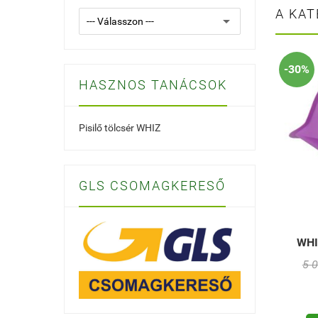
A KAT
-30%
HASZNOS TANÁCSOK
Pisilő tölcsér WHIZ
GLS CSOMAGKERESŐ
WHIZ
5 0