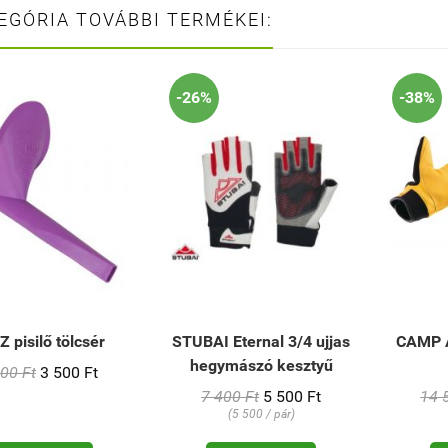
EGÓRIA TOVÁBBI TERMÉKEI:
-26%
-38%
 pisilő tölcsér
STUBAI Eternal 3/4 ujjas
CAMP 
hegymászó kesztyű
00 Ft
3 500 Ft
7 400 Ft
5 500 Ft
14 
(5 500 / pár)