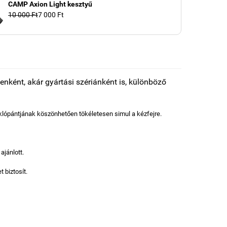
CAMP Axion Light kesztyű
10 000 Ft
7 000 Ft
tenként, akár gyártási szériánként is, különböző
ópántjának köszönhetően tökéletesen simul a kézfejre.
ajánlott.
 biztosít.