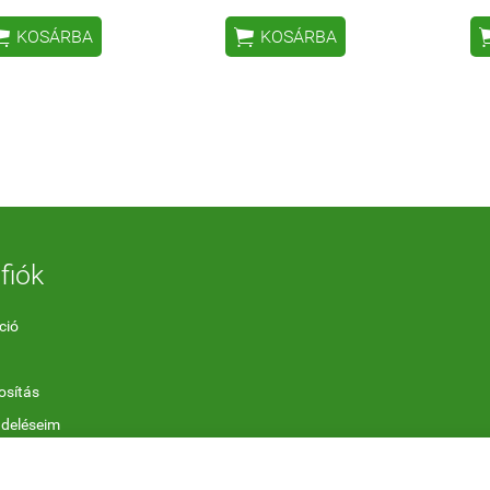


KOSÁRBA
KOSÁRBA
fiók
ció
sítás
ndeléseim
termékek
ő termékek