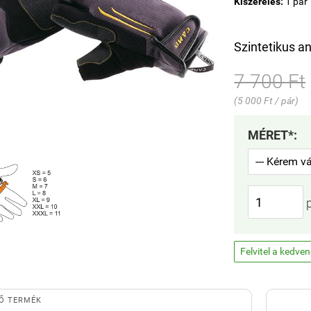
Kiszerelés:
1 pár
Szintetikus 
7 700 Ft
(5 000 Ft / pár)
MÉRET*:
Felvitel a kedve
Ő TERMÉK