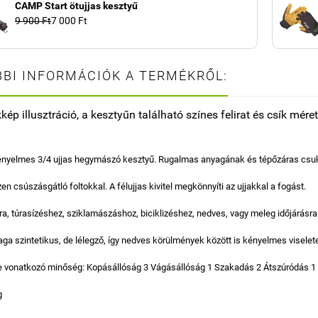
CAMP Start ötujjas kesztyű
9 900 Ft
7 000 Ft
BI INFORMÁCIÓK A TERMÉKRŐL:
kép illusztráció, a kesztyűn található színes felirat és csík mére
ényelmes 3/4 ujjas hegymászó kesztyű. Rugalmas anyagának és tépőzáras csukl
en csúszásgátló foltokkal. A félujjas kivitel megkönnyíti az ujjakkal a fogást.
ara, túrasízéshez, sziklamászáshoz, biciklizéshez, nedves, vagy meleg időjárásra 
aga szintetikus, de lélegző, így nedves körülmények között is kényelmes viseletet
e vonatkozó minőség: Kopásállóság 3 Vágásállóság 1 Szakadás 2 Átszúródás 1
g