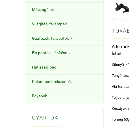
Mászógépek
Világítás, fejlámpák
TOVÁB
Gázfőzők, túrabotok

A termék
Fix pontok kiépítése
lehet.

Könnyű, k
Hátizsák, bag

Tenyérrész
Kalandpark felszerelés
Via ferrat
Egyebek
Teljes any
Kesztyűkr
GYÁRTÓK
Tömeg 60