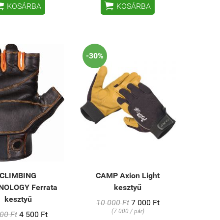


KOSÁRBA
KOSÁRBA
-30%
CLIMBING
CAMP Axion Light
NOLOGY Ferrata
kesztyű
kesztyű
10 000 Ft
7 000 Ft
(7 000 / pár)
00 Ft
4 500 Ft