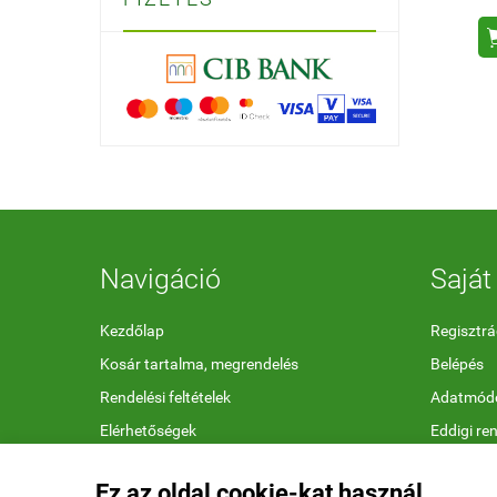
Navigáció
Saját 
Kezdőlap
Regisztrá
Kosár tartalma, megrendelés
Belépés
Rendelési feltételek
Adatmódo
Elérhetőségek
Eddigi re
Megfelelőségi nyilatkozatok
Kedvenc 
Ez az oldal cookie-kat használ.
Ajándékutalvány feltételek
Letölthet