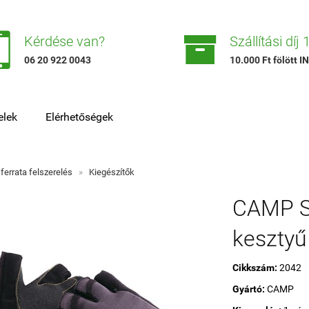


Kérdése van?
Szállítási díj
06 20 922 0043
10.000 Ft fölött
elek
Elérhetőségek
 ferrata felszerelés
»
Kiegészítők
CAMP St
kesztyű
Cikkszám:
2042
Gyártó:
CAMP