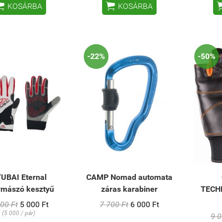


KOSÁRBA
KOSÁRBA
-22%
-50%
UBAI Eternal
CAMP Nomad automata
mászó kesztyű
záras karabiner
TECH
00 Ft
5 000 Ft
7 700 Ft
6 000 Ft
(5 000 / pár)
9 0