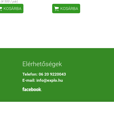
(4 500 / pár)


KOSÁRBA
KOSÁRBA
Elérhetőségek
Telefon: 06 20 9220043
E-mail: info@explo.hu