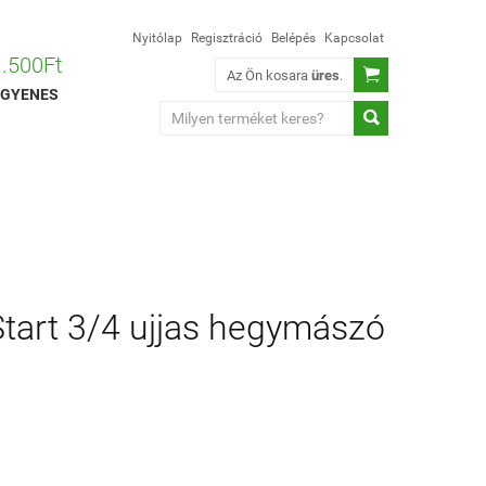
Nyitólap
Regisztráció
Belépés
Kapcsolat
 1.500Ft

Az Ön kosara
üres
.
 INGYENES

art 3/4 ujjas hegymászó