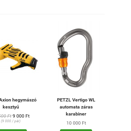
Axion hegymászó
PETZL Vertigo WL
kesztyű
automata záras
karabiner
500 Ft
9 000 Ft
(9 000 / pár)
10 000 Ft