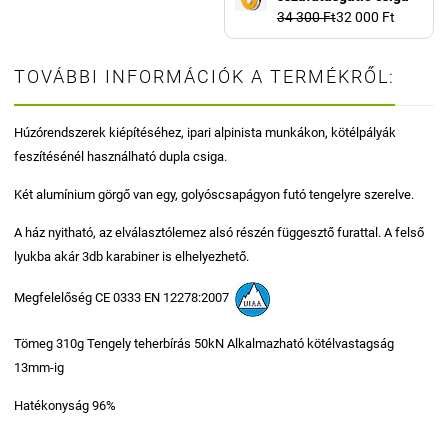
34 300 Ft
32 000 Ft
TOVÁBBI INFORMÁCIÓK A TERMÉKRŐL:
Húzórendszerek kiépítéséhez, ipari alpinista munkákon, kötélpályák
feszítésénél használható dupla csiga.
Két alumínium görgő van egy, golyóscsapágyon futó tengelyre szerelve.
A ház nyitható, az elválasztólemez alsó részén függesztő furattal. A felső
lyukba akár 3db karabiner is elhelyezhető.
Megfelelőség CE 0333 EN 12278:2007
Tömeg 310g Tengely teherbírás 50kN Alkalmazható kötélvastagság
13mm-ig
Hatékonyság 96%