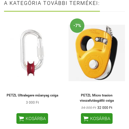
A KATEGÓRIA TOVÁBBI TERMÉKEI:
-7%
PETZL Ultralegere műanyag csiga
PETZL Micro traxion
visszafutásgátló csiga
3 000 Ft
34 300 Ft
32 000 Ft


KOSÁRBA
KOSÁRBA