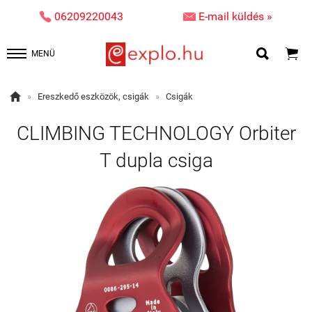


06209220043
E-mail küldés »


MENÜ

»
Ereszkedő eszközök, csigák
»
Csigák
CLIMBING TECHNOLOGY Orbiter
T dupla csiga