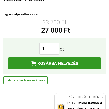
Egytengelyű kettős csiga
33 700 Ft
27 000 Ft
db

KOSÁRBA HELYEZÉS
Felvitel a kedvencek közé »

KÖVETKEZŐ TERMÉK
PETZL Micro traxion vi
sszafutásgátló csiga