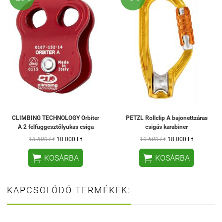
CLIMBING TECHNOLOGY Orbiter
PETZL Rollclip A bajonettzáras
A 2 felfüggesztőlyukas csiga
csigás karabiner
13 800 Ft
10 000 Ft
19 500 Ft
18 000 Ft


KOSÁRBA
KOSÁRBA
KAPCSOLÓDÓ TERMÉKEK: