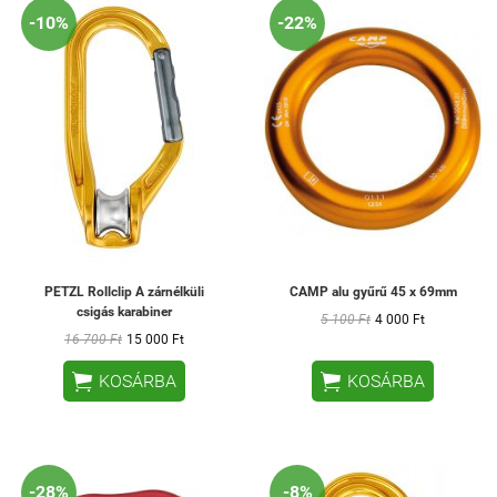
-10%
-22%
PETZL Rollclip A zárnélküli
CAMP alu gyűrű 45 x 69mm
csigás karabiner
5 100 Ft
4 000 Ft
16 700 Ft
15 000 Ft


KOSÁRBA
KOSÁRBA
-28%
-8%