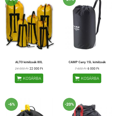
ALTO kötélzsák 80L
CAMP Carry 15L kötélzsák
24 000 Ft
22 000 Ft
7 600 Ft
6 000 Ft


KOSÁRBA
KOSÁRBA
-6%
-20%