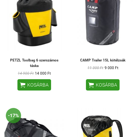
PETZL Toolbag 6 szerszámos
CAMP Trailer 15L kötélzsák
táska
11 300 Ft
9 000 Ft
14 900 Ft
14 000 Ft


KOSÁRBA
KOSÁRBA
-17%