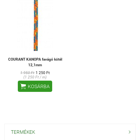
COURANT KANOPA favágó kötél
12,1mm
1 950 Ft
1 250 Ft
(1 250 Ft / m)

KOSÁRBA
TERMÉKEK
