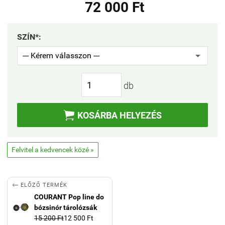
72 000 Ft
SZÍN*:
db

KOSÁRBA HELYEZÉS
Felvitel a kedvencek közé »

ELŐZŐ TERMÉK
COURANT Pop line do
bózsinór tárolózsák
15 200 Ft
12 500 Ft