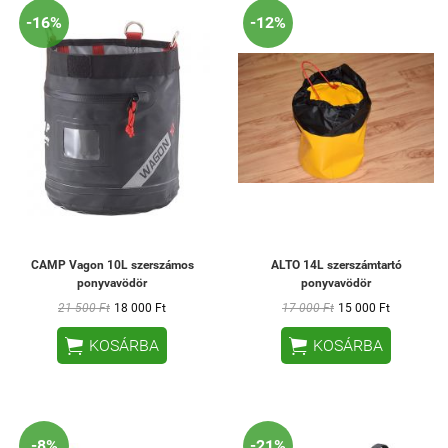
-16%
-12%
CAMP Vagon 10L szerszámos
ALTO 14L szerszámtartó
ponyvavödör
ponyvavödör
21 500 Ft
18 000 Ft
17 000 Ft
15 000 Ft


KOSÁRBA
KOSÁRBA
-8%
-21%