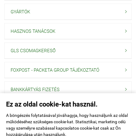
GYÁRTÓK

HASZNOS TANÁCSOK

GLS CSOMAGKERESŐ

FOXPOST - PACKETA GROUP TÁJÉKOZTATÓ

BANKKÁRTYÁS FIZETÉS

Ez az oldal cookie-kat használ.
Navigáció

A böngészés folytatásával jóváhagyja, hogy használjunk az oldal
működéséhez szükséges cookie-kat. Statisztikai, marketing célú
Saját fiók

vagy személyre szabással kapcsolatos cookie-kat csak az Ön
hozzájárulása után használunk.