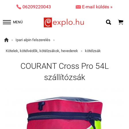


06209220043
E-mail küldés »


MENÜ

»
Ipari alpin felszerelés
»
Kötelek, kötélvédők, kötélzsákok, hevederek
»
kötélzsák
COURANT Cross Pro 54L
szállítózsák