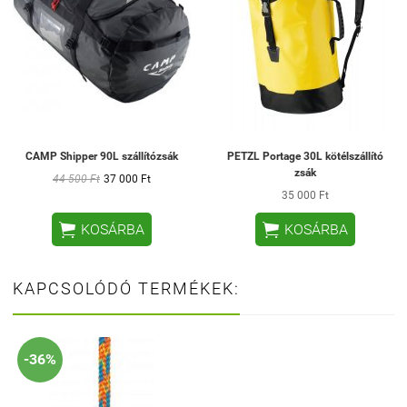
CAMP Shipper 90L szállítózsák
PETZL Portage 30L kötélszállító
zsák
44 500 Ft
37 000 Ft
35 000 Ft


KOSÁRBA
KOSÁRBA
KAPCSOLÓDÓ TERMÉKEK:
-36%