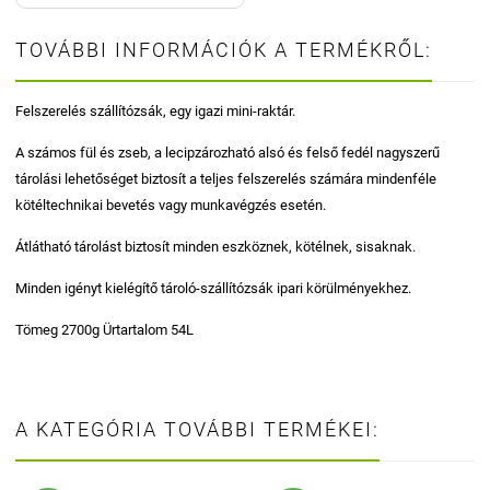
TOVÁBBI INFORMÁCIÓK A TERMÉKRŐL:
Felszerelés szállítózsák, egy igazi mini-raktár.
A számos fül és zseb, a lecipzározható alsó és felső fedél nagyszerű
tárolási lehetőséget biztosít a teljes felszerelés számára mindenféle
kötéltechnikai bevetés vagy munkavégzés esetén.
Átlátható tárolást biztosít minden eszköznek, kötélnek, sisaknak.
Minden igényt kielégítő tároló-szállítózsák ipari körülményekhez.
Tömeg 2700g Ürtartalom 54L
A KATEGÓRIA TOVÁBBI TERMÉKEI: