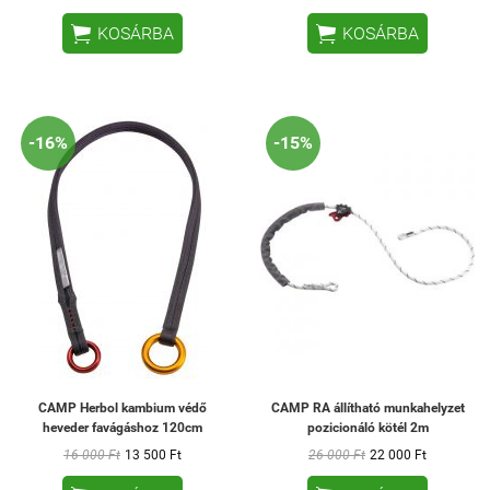


KOSÁRBA
KOSÁRBA
-16%
-15%
CAMP Herbol kambium védő
CAMP RA állítható munkahelyzet
heveder favágáshoz 120cm
pozicionáló kötél 2m
16 000 Ft
13 500 Ft
26 000 Ft
22 000 Ft