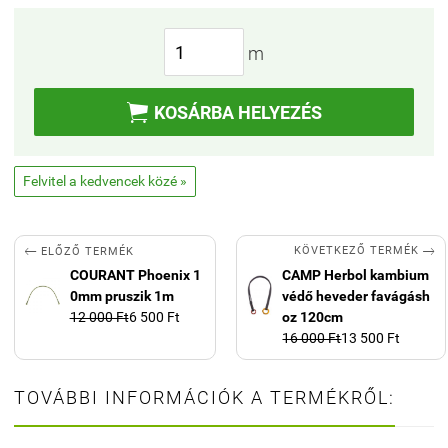
m

KOSÁRBA HELYEZÉS
Felvitel a kedvencek közé »


KÖVETKEZŐ TERMÉK
ELŐZŐ TERMÉK
COURANT Phoenix 1
CAMP Herbol kambium
0mm pruszik 1m
védő heveder favágásh
12 000 Ft
6 500 Ft
oz 120cm
16 000 Ft
13 500 Ft
TOVÁBBI INFORMÁCIÓK A TERMÉKRŐL: