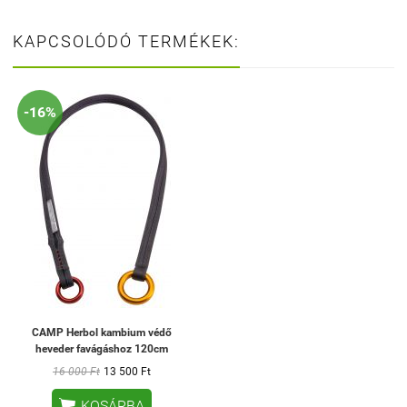
KAPCSOLÓDÓ TERMÉKEK:
-16%
CAMP Herbol kambium védő
heveder favágáshoz 120cm
16 000 Ft
13 500 Ft

KOSÁRBA