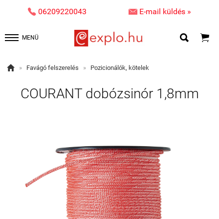


06209220043
E-mail küldés »


MENÜ

»
Favágó felszerelés
»
Pozicionálók, kötelek
COURANT dobózsinór 1,8mm