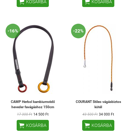


KOSÁRBA
KOSÁRBA
-16%
-22%
CAMP Herbol kambiumvédő
COURANT Stileo vágásbiztos
heveder favágáshoz 150cm
kötél
17 300 Ft
14 500 Ft
43 500 Ft
34 000 Ft


KOSÁRBA
KOSÁRBA