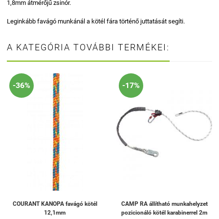
1,8mm átmérőjű zsinór.
Leginkább favágó munkánál a kötél fára történő juttatását segíti.
A KATEGÓRIA TOVÁBBI TERMÉKEI:
-36%
-17%
COURANT KANOPA favágó kötél
CAMP RA állítható munkahelyzet
12,1mm
pozicionáló kötél karabinerrel 2m