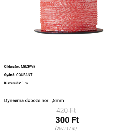
Cikkszám:
MBZRWB
Gyártó:
COURANT
Kiszerelés:
1 m
Dyneema dobózsinór 1,8mm
420 Ft
300 Ft
(300 Ft / m)