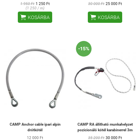
1 950 Ft
1 250 Ft
30 000 Ft
25 000 Ft
(1 250 / m)


KOSÁRBA
KOSÁRBA
-15%
CAMP Anchor cable ipari alpin
CAMP RA állítható munkahelyzet
drótkötél
pozicionáló kötél karabinerrel 3m
12 000 Ft
35 200 Ft
30 000 Ft