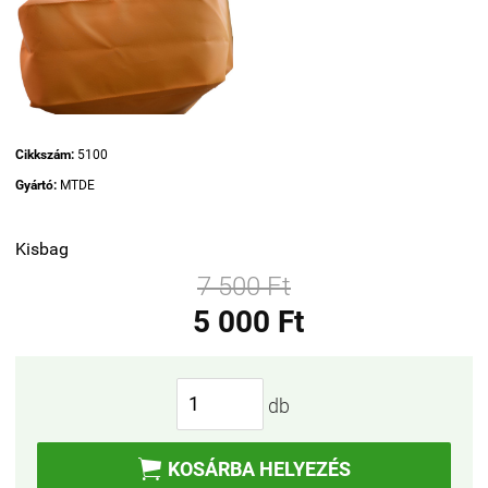
Cikkszám:
5100
Gyártó:
MTDE
Kisbag
7 500 Ft
5 000 Ft
db

KOSÁRBA HELYEZÉS