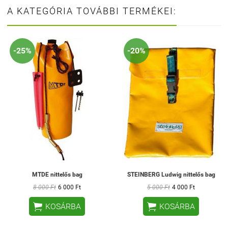
A KATEGÓRIA TOVÁBBI TERMÉKEI:
-25%
-20%
MTDE nittelős bag
STEINBERG Ludwig nittelős bag
8 000 Ft
6 000 Ft
5 000 Ft
4 000 Ft


KOSÁRBA
KOSÁRBA