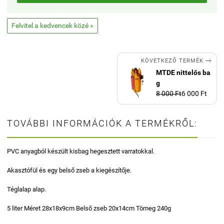
Felvitel a kedvencek közé »

KÖVETKEZŐ TERMÉK
MTDE nittelős ba
g
8 000 Ft
6 000 Ft
TOVÁBBI INFORMÁCIÓK A TERMÉKRŐL:
PVC anyagból készült kisbag hegesztett varratokkal.
Akasztófül és egy belső zseb a kiegészítője.
Téglalap alap.
5 liter Méret 28x18x9cm Belső zseb 20x14cm Tömeg 240g