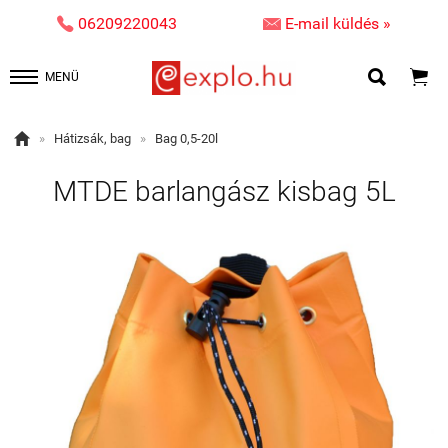


06209220043
E-mail küldés »


MENÜ

»
Hátizsák, bag
»
Bag 0,5-20l
MTDE barlangász kisbag 5L