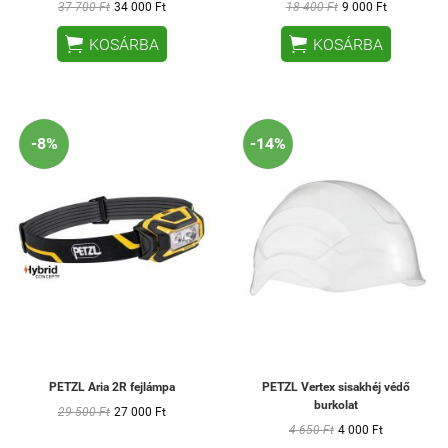
37 700 Ft
34 000 Ft
18 400 Ft
9 000 Ft


KOSÁRBA
KOSÁRBA
-8%
-14%
PETZL Aria 2R fejlámpa
PETZL Vertex sisakhéj védő
burkolat
29 500 Ft
27 000 Ft
4 650 Ft
4 000 Ft