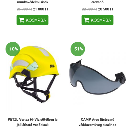
munkavédelmi sisak
arcvédő
26 700 Ft
21 000 Ft
22 700 Ft
20 500 Ft


KOSÁRBA
KOSÁRBA
-10%
-51%
PETZL Vertex Hi-Viz sötétben is
CAMP Ares füstszínű
jól látható védősisak
védőszemüveg sisakhoz