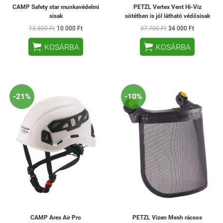
CAMP Safety star munkavédelmi
PETZL Vertex Vent Hi-Viz
sisak
sötétben is jól látható védősisak
15 500 Ft
10 000 Ft
37 700 Ft
34 000 Ft


KOSÁRBA
KOSÁRBA
-21%
-10%
CAMP Ares Air Pro
PETZL Vizen Mesh rácsos