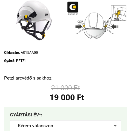
Cikkszám:
A015AA00
Gyártó:
PETZL
Petzl arcvédő sisakhoz
21 000 Ft
19 000 Ft
GYÁRTÁSI ÉV*: