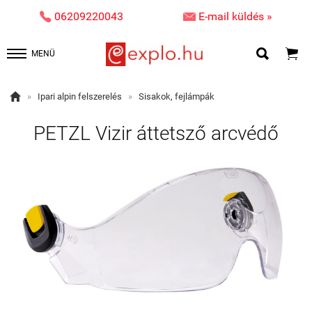


06209220043
E-mail küldés »


MENÜ

»
Ipari alpin felszerelés
»
Sisakok, fejlámpák
PETZL Vizir áttetsző arcvédő