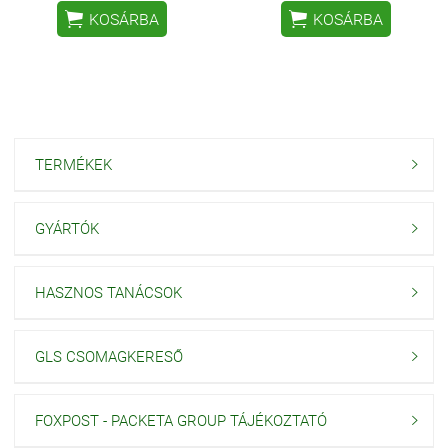


KOSÁRBA
KOSÁRBA
TERMÉKEK

GYÁRTÓK

HASZNOS TANÁCSOK

GLS CSOMAGKERESŐ

FOXPOST - PACKETA GROUP TÁJÉKOZTATÓ
