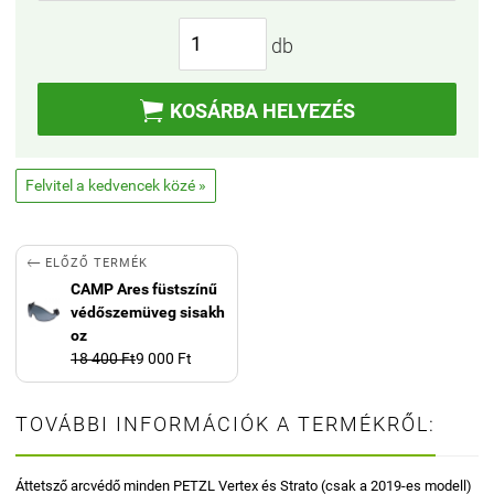
db

KOSÁRBA HELYEZÉS
Felvitel a kedvencek közé »

ELŐZŐ TERMÉK
CAMP Ares füstszínű
védőszemüveg sisakh
oz
18 400 Ft
9 000 Ft
TOVÁBBI INFORMÁCIÓK A TERMÉKRŐL:
Áttetsző arcvédő minden PETZL Vertex és Strato (csak a 2019-es modell)