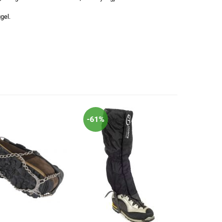
gel.
-61%