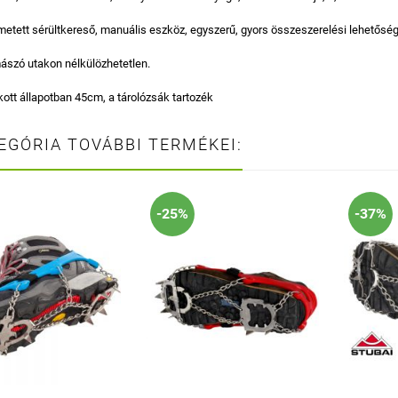
metett sérültkereső, manuális eszköz, egyszerű, gyors összeszerelési lehetőség
ászó utakon nélkülözhetetlen.
tt állapotban 45cm, a tárolózsák tartozék
EGÓRIA TOVÁBBI TERMÉKEI:
-25%
-37%