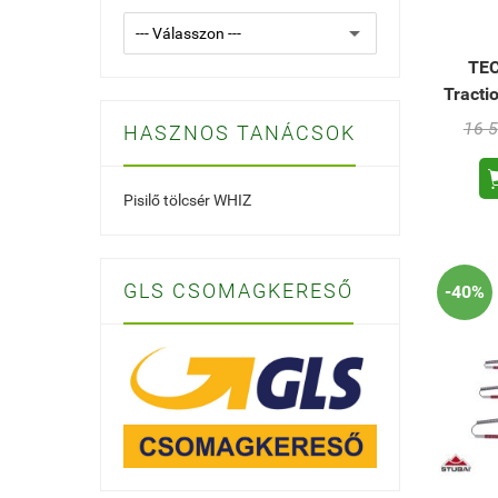
TE
Tracti
16 5
HASZNOS TANÁCSOK
Pisilő tölcsér WHIZ
GLS CSOMAGKERESŐ
-40%