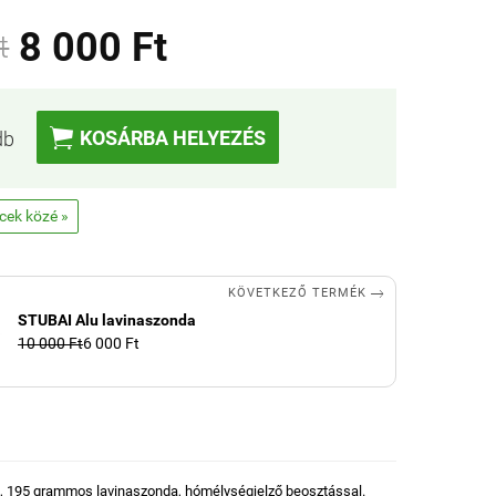
8 000 Ft
t

KOSÁRBA HELYEZÉS
db
ncek közé »

KÖVETKEZŐ TERMÉK
STUBAI Alu lavinaszonda
10 000 Ft
6 000 Ft
, 195 grammos lavinaszonda, h
ómélységjelző beosztással
.