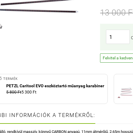
13 000 F
Felvitel a kedve
Ő TERMÉK
PETZL Caritool EVO eszköztartó műanyag karabiner
5 800 Ft
5 300 Ft
BI INFORMÁCIÓK A TERMÉKRŐL:
 álló, rendkívül masszív, könnyű CARBON anyagú, 11mm átmérőjű, 2,65m hosszú