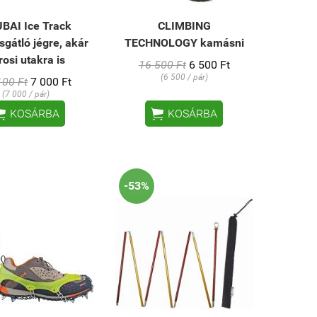
BAI Ice Track
CLIMBING
sgátló jégre, akár
TECHNOLOGY kamásni
rosi utakra is
16 500 Ft
6 500 Ft
(6 500 / pár)
100 Ft
7 000 Ft
(7 000 / pár)


KOSÁRBA
KOSÁRBA
-53%