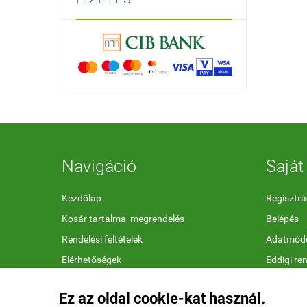
Navigáció
Saját 
Kezdőlap
Regisztrá
Kosár tartalma, megrendelés
Belépés
Rendelési feltételek
Adatmódo
Elérhetőségek
Eddigi re
Megfelelőségi nyilatkozatok
Kedvenc 
Ez az oldal cookie-kat használ.
Ajándékutalvány feltételek
Letölthet