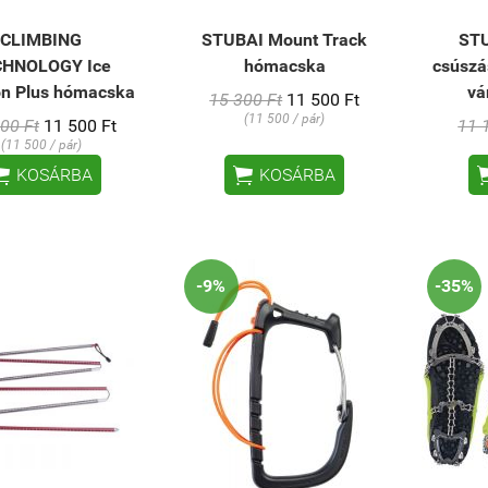
CLIMBING
STUBAI Mount Track
STU
CHNOLOGY Ice
hómacska
csúszá
on Plus hómacska
vá
15 300 Ft
11 500 Ft
(11 500 / pár)
00 Ft
11 500 Ft
11 
(11 500 / pár)


KOSÁRBA
KOSÁRBA
-9%
-35%