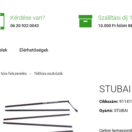


Kérdése van?
Szállítási díj
06 20 922 0043
10.000 Ft fölött
elek
Elérhetőségek
i túra felszerelés
»
Télitúra eszközök
STUBAI 
Cikkszám:
91141
Gyártó:
STUBAI
Carbon lavinaszon