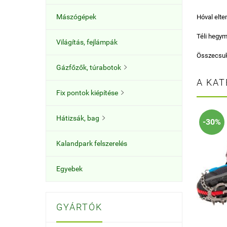
Mászógépek
Hóval elte
Téli hegym
Világítás, fejlámpák
Összecsuko
Gázfőzők, túrabotok

A KAT
Fix pontok kiépítése

Hátizsák, bag

-30%
Kalandpark felszerelés
Egyebek
GYÁRTÓK