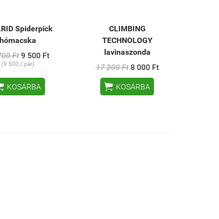
RID Spiderpick
CLIMBING
hómacska
TECHNOLOGY
lavinaszonda
700 Ft
9 500 Ft
(9 500 / pár)
17 200 Ft
8 000 Ft


KOSÁRBA
KOSÁRBA