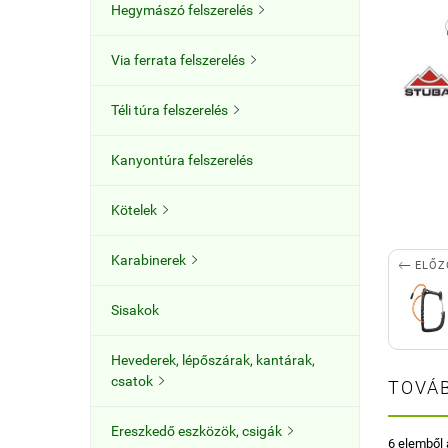
Hegymászó felszerelés

Via ferrata felszerelés

Téli túra felszerelés

Kanyontúra felszerelés
Kötelek

Karabinerek


ELŐZ
Sisakok
Hevederek, lépőszárak, kantárak,
csatok

TOVÁB
Ereszkedő eszközök, csigák

6 elemből