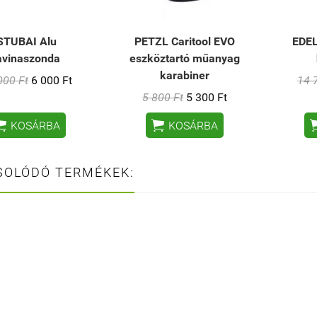
STUBAI Alu
PETZL Caritool EVO
EDEL
avinaszonda
eszköztartó műanyag
karabiner
000 Ft
6 000 Ft
14 
5 800 Ft
5 300 Ft


KOSÁRBA
KOSÁRBA
SOLÓDÓ TERMÉKEK: