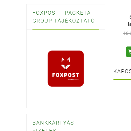
FOXPOST - PACKETA
GROUP TÁJÉKOZTATÓ
l
10 
KAPC
BANKKÁRTYÁS
FIZETÉS