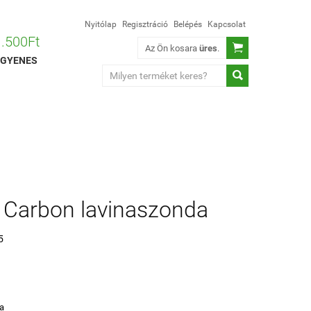
Nyitólap
Regisztráció
Belépés
Kapcsolat
 1.500Ft

Az Ön kosara
üres
.
 INGYENES

Carbon lavinaszonda
5
da