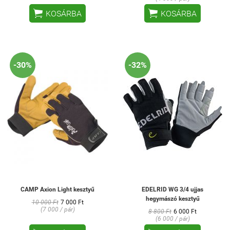


KOSÁRBA
KOSÁRBA
-30%
-32%
CAMP Axion Light kesztyű
EDELRID WG 3/4 ujjas
hegymászó kesztyű
10 000 Ft
7 000 Ft
(7 000 / pár)
8 800 Ft
6 000 Ft
(6 000 / pár)