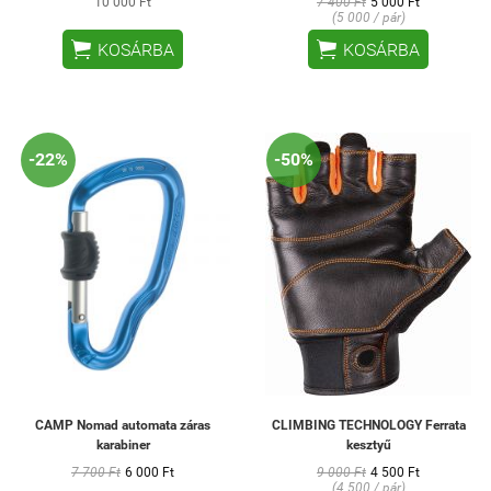
10 000 Ft
7 400 Ft
5 000 Ft
(5 000 / pár)


KOSÁRBA
KOSÁRBA
-22%
-50%
CAMP Nomad automata záras
CLIMBING TECHNOLOGY Ferrata
karabiner
kesztyű
7 700 Ft
6 000 Ft
9 000 Ft
4 500 Ft
(4 500 / pár)