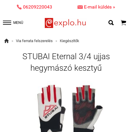


06209220043
E-mail küldés »


MENÜ

»
Via ferrata felszerelés
»
Kiegészítők
STUBAI Eternal 3/4 ujjas
hegymászó kesztyű