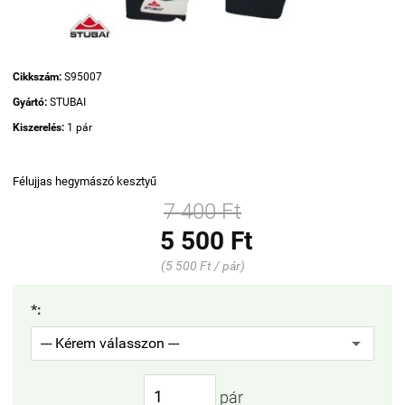
Cikkszám:
S95007
Gyártó:
STUBAI
Kiszerelés:
1 pár
Félujjas hegymászó kesztyű
7 400 Ft
5 500 Ft
(5 500 Ft / pár)
*:
pár