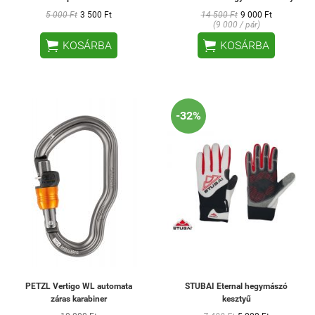
5 000 Ft
3 500 Ft
14 500 Ft
9 000 Ft
(9 000 / pár)


KOSÁRBA
KOSÁRBA
-32%
PETZL Vertigo WL automata
STUBAI Eternal hegymászó
záras karabiner
kesztyű