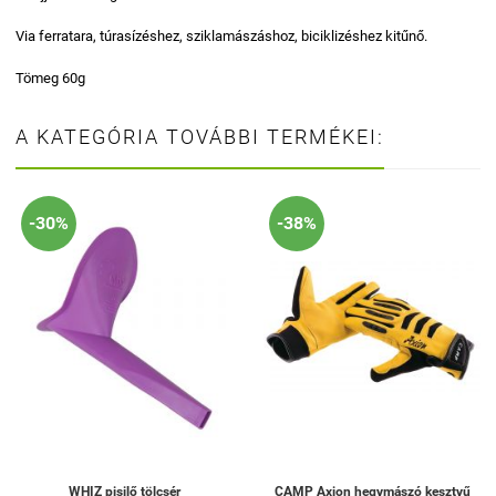
Via ferratara, túrasízéshez, sziklamászáshoz, biciklizéshez kitűnő.
Tömeg 60g
A KATEGÓRIA TOVÁBBI TERMÉKEI:
-30%
-38%
WHIZ pisilő tölcsér
CAMP Axion hegymászó kesztyű