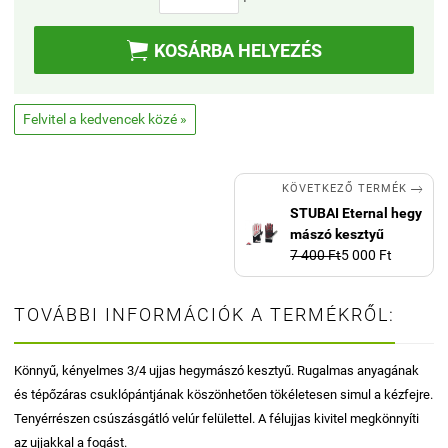

KOSÁRBA HELYEZÉS
Felvitel a kedvencek közé »

KÖVETKEZŐ TERMÉK
STUBAI Eternal hegy
mászó kesztyű
7 400 Ft
5 000 Ft
TOVÁBBI INFORMÁCIÓK A TERMÉKRŐL:
Könnyű, kényelmes 3/4 ujjas hegymászó kesztyű. Rugalmas anyagának
és tépőzáras csuklópántjának köszönhetően tökéletesen simul a kézfejre.
Tenyérrészen csúszásgátló velúr felülettel. A félujjas kivitel megkönnyíti
az ujjakkal a fogást.