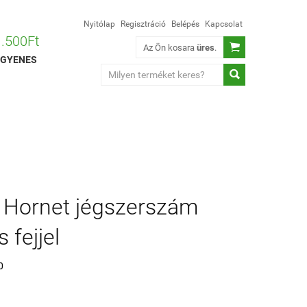
Nyitólap
Regisztráció
Belépés
Kapcsolat
 1.500Ft

Az Ön kosara
üres
.
 INGYENES

 Hornet jégszerszám
 fejjel
0