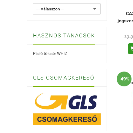
CA
jégsze
HASZNOS TANÁCSOK
13 0
Pisilő tölcsér WHIZ
GLS CSOMAGKERESŐ
-49%