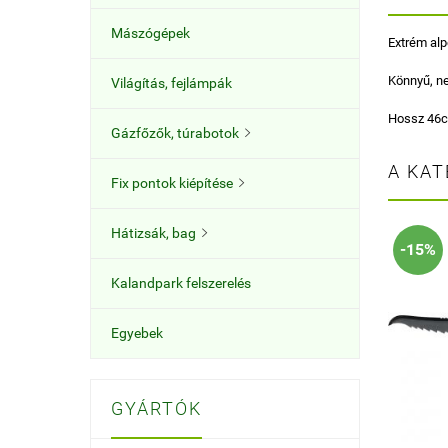
Mászógépek
Extrém alp
Könnyű, ne
Világítás, fejlámpák
Hossz 46
Gázfőzők, túrabotok

A KAT
Fix pontok kiépítése

Hátizsák, bag

-15%
Kalandpark felszerelés
Egyebek
GYÁRTÓK