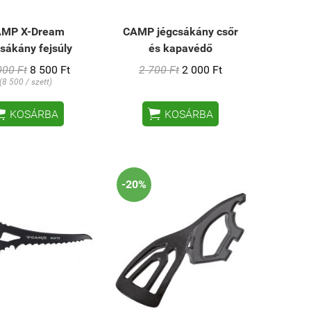
MP X-Dream
CAMP jégcsákány csőr
sákány fejsúly
és kapavédő
000 Ft
8 500 Ft
2 700 Ft
2 000 Ft
(8 500 / szett)


KOSÁRBA
KOSÁRBA
-20%