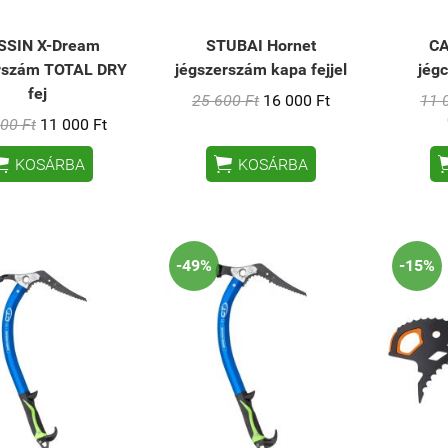
SSIN X-Dream
STUBAI Hornet
CA
rszám TOTAL DRY
jégszerszám kapa fejjel
jégc
fej
25 600 Ft
16 000 Ft
11 
00 Ft
11 000 Ft


KOSÁRBA
KOSÁRBA
-49%
-15%