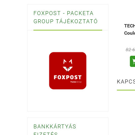
FOXPOST - PACKETA
GROUP TÁJÉKOZTATÓ
TEC
Coul
82 6
KAPC
BANKKÁRTYÁS
FIZETÉS