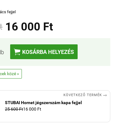
cs fejjel
16 000 Ft
t

KOSÁRBA HELYEZÉS
db
ncek közé »

KÖVETKEZŐ TERMÉK
STUBAI Hornet jégszerszám kapa fejjel
25 600 Ft
16 000 Ft