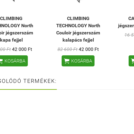
CLIMBING
CLIMBING
CA
HNOLOGY North
TECHNOLOGY North
jégsze
oir jégszerszám
Couloir jégszerszám
16 5
kapa fejjel
kalapács fejjel
00 Ft
42 000 Ft
82 600 Ft
42 000 Ft


KOSÁRBA
KOSÁRBA
SOLÓDÓ TERMÉKEK: