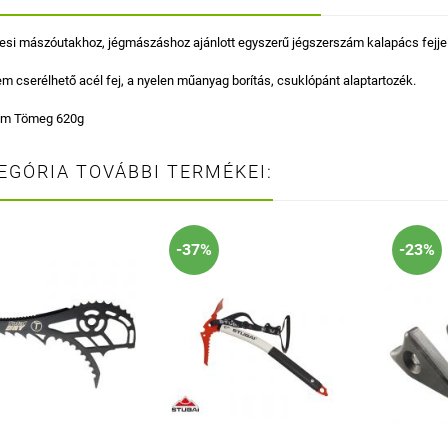
esi mászóutakhoz, jégmászáshoz ajánlott egyszerű jégszerszám kalapács fejjel
m cserélhető acél fej, a nyelen műanyag borítás, csuklópánt alaptartozék.
cm Tömeg 620g
EGÓRIA TOVÁBBI TERMÉKEI:
-37%
-23%