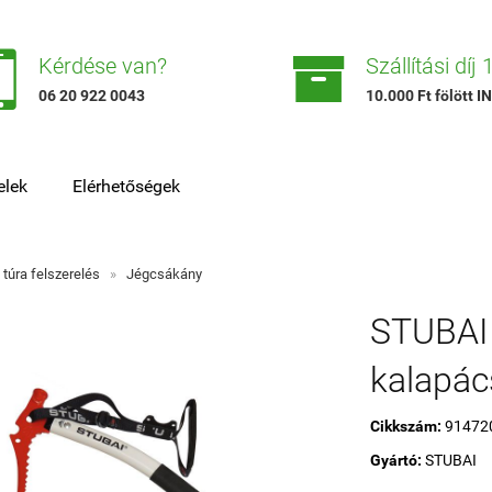


Kérdése van?
Szállítási díj
06 20 922 0043
10.000 Ft fölött
elek
Elérhetőségek
i túra felszerelés
»
Jégcsákány
STUBAI
kalapács
Cikkszám:
91472
Gyártó:
STUBAI