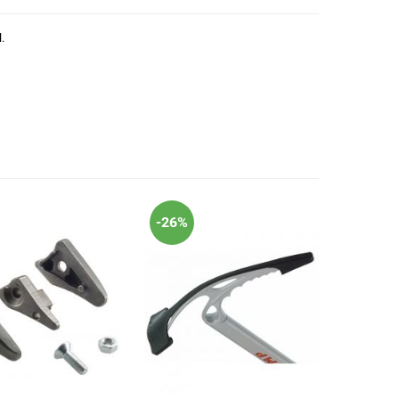
.
-26%