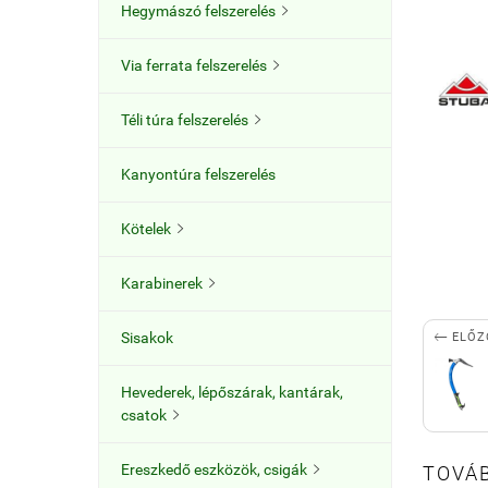
Hegymászó felszerelés

Via ferrata felszerelés

Téli túra felszerelés

Kanyontúra felszerelés
Kötelek

Karabinerek


Sisakok
ELŐZ
Hevederek, lépőszárak, kantárak,
csatok

Ereszkedő eszközök, csigák
TOVÁB
