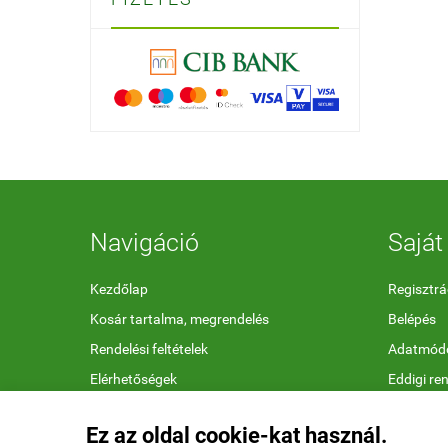
Navigáció
Saját 
Kezdőlap
Regisztrá
Kosár tartalma, megrendelés
Belépés
Rendelési feltételek
Adatmódo
Elérhetőségek
Eddigi re
Megfelelőségi nyilatkozatok
Kedvenc 
Ez az oldal cookie-kat használ.
Ajándékutalvány feltételek
Letölthet