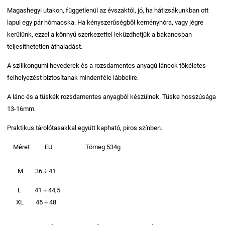
Magashegyi utakon, függetlenül az évszaktól, jó, ha hátizsákunkban ott
lapul egy pár hómacska. Ha kényszerűségből keményhóra, vagy jégre
kerülünk, ezzel a könnyű szerkezettel leküzdhetjük a bakancsban
teljesíthetetlen áthaladást.
A szilikongumi hevederek és a rozsdamentes anyagú láncok tökéletes
felhelyezést biztosítanak mindenféle lábbelire.
A lánc és a tüskék rozsdamentes anyagból készülnek. Tüske hosszúsága
13-16mm.
Praktikus tárolótasakkal együtt kapható, piros színben.
Méret EU Tömeg 534g
M 36 ÷ 41
L 41 ÷ 44,5
XL 45 ÷ 48