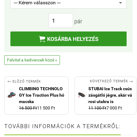
pár

KOSÁRBA HELYEZÉS
Felvitel a kedvencek közé »


KÖVETKEZŐ TERMÉK
ELŐZŐ TERMÉK
CLIMBING TECHNOLO
STUBAI Ice Track csús
GY Ice Traction Plus hó
zásgátló jégre, akár vá
macska
rosi utakra is
16 500 Ft
11 500 Ft
11 100 Ft
7 000 Ft
TOVÁBBI INFORMÁCIÓK A TERMÉKRŐL: