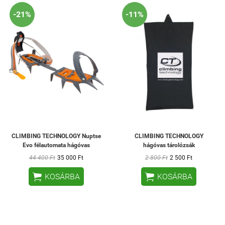
-21%
-11%
CLIMBING TECHNOLOGY Nuptse
CLIMBING TECHNOLOGY
Evo félautomata hágóvas
hágóvas tárolózsák
44 400 Ft
35 000 Ft
2 800 Ft
2 500 Ft


KOSÁRBA
KOSÁRBA