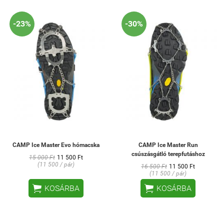
-23%
-30%
CAMP Ice Master Evo hómacska
CAMP Ice Master Run
csúszásgátló terepfutáshoz
15 000 Ft
11 500 Ft
(11 500 / pár)
16 500 Ft
11 500 Ft
(11 500 / pár)


KOSÁRBA
KOSÁRBA