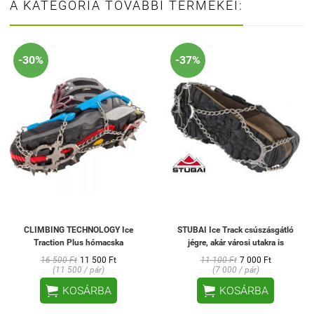
A KATEGÓRIA TOVÁBBI TERMÉKEI:
-30%
-37%
CLIMBING TECHNOLOGY Ice
STUBAI Ice Track csúszásgátló
Traction Plus hómacska
jégre, akár városi utakra is
16 500 Ft
11 500 Ft
11 100 Ft
7 000 Ft
(11 500 / pár)
(7 000 / pár)


KOSÁRBA
KOSÁRBA