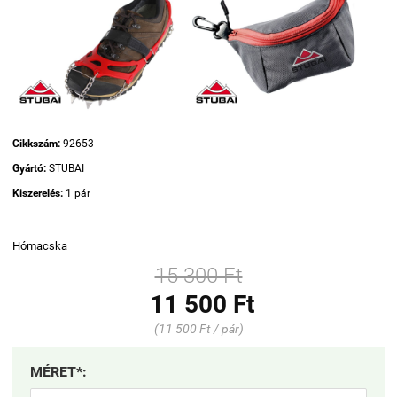
Cikkszám:
92653
Gyártó:
STUBAI
Kiszerelés:
1 pár
Hómacska
15 300 Ft
11 500 Ft
(11 500 Ft / pár)
MÉRET*: