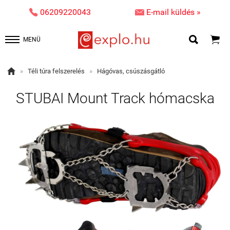


06209220043
E-mail küldés »


MENÜ

»
Téli túra felszerelés
»
Hágóvas, csúszásgátló
STUBAI Mount Track hómacska