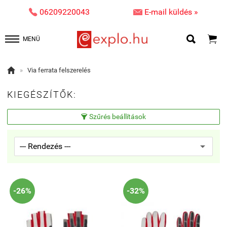


06209220043
E-mail küldés »


MENÜ

»
Via ferrata felszerelés
KIEGÉSZÍTŐK:
Szűrés beállítások

-26%
-32%