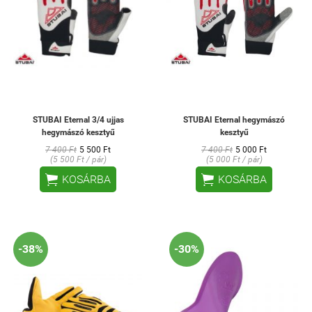
STUBAI Eternal 3/4 ujjas
STUBAI Eternal hegymászó
hegymászó kesztyű
kesztyű
7 400 Ft
5 500 Ft
7 400 Ft
5 000 Ft
(5 500 Ft / pár)
(5 000 Ft / pár)


KOSÁRBA
KOSÁRBA
-38%
-30%