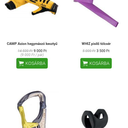
CAMP Axion hegymászó kesztyű
WHIZ pisilő tölcsér
14 500 Ft
9 000 Ft
5 000 Ft
3 500 Ft
(9 000 Ft / pár)


KOSÁRBA
KOSÁRBA