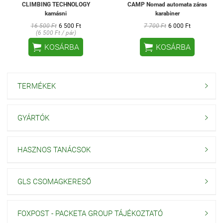
CLIMBING TECHNOLOGY
CAMP Nomad automata záras
kamásni
karabiner
16 500 Ft
6 500 Ft
7 700 Ft
6 000 Ft
(6 500 Ft / pár)


KOSÁRBA
KOSÁRBA
TERMÉKEK

GYÁRTÓK

HASZNOS TANÁCSOK

GLS CSOMAGKERESŐ

FOXPOST - PACKETA GROUP TÁJÉKOZTATÓ
