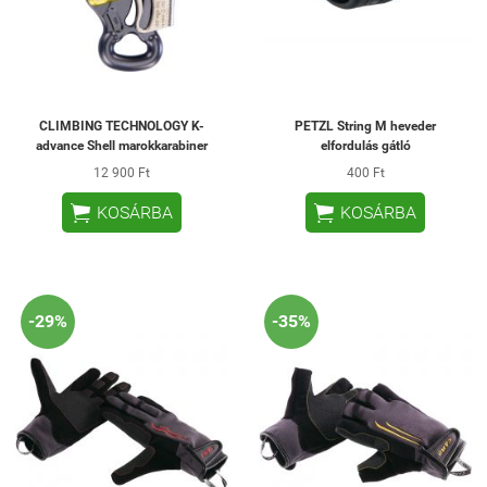
CLIMBING TECHNOLOGY K-
PETZL String M heveder
advance Shell marokkarabiner
elfordulás gátló
12 900 Ft
400 Ft


KOSÁRBA
KOSÁRBA
-29%
-35%