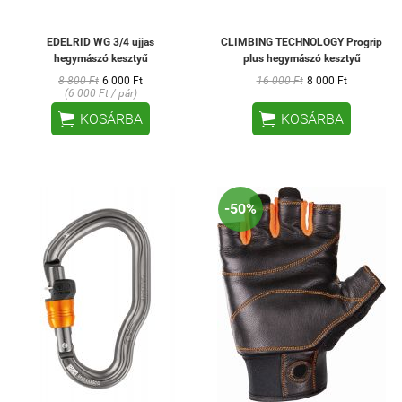
EDELRID WG 3/4 ujjas
CLIMBING TECHNOLOGY Progrip
hegymászó kesztyű
plus hegymászó kesztyű
8 800 Ft
6 000 Ft
16 000 Ft
8 000 Ft
(6 000 Ft / pár)


KOSÁRBA
KOSÁRBA
-50%