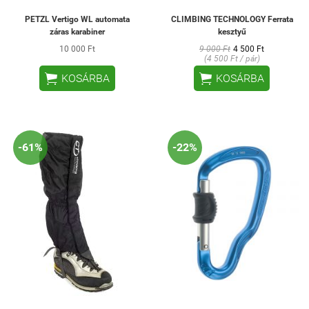
PETZL Vertigo WL automata
CLIMBING TECHNOLOGY Ferrata
záras karabiner
kesztyű
10 000 Ft
9 000 Ft
4 500 Ft
(4 500 Ft / pár)


KOSÁRBA
KOSÁRBA
-61%
-22%