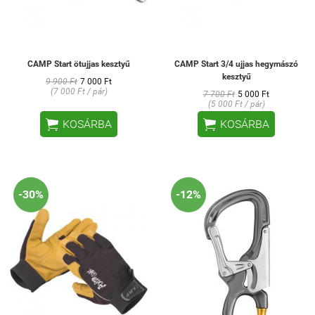
CAMP Start ötujjas kesztyű
CAMP Start 3/4 ujjas hegymászó
kesztyű
9 900 Ft
7 000 Ft
(7 000 Ft / pár)
7 700 Ft
5 000 Ft
(5 000 Ft / pár)


KOSÁRBA
KOSÁRBA
-30%
-12%