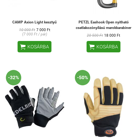
CAMP Axion Light kesztyű
PETZL Eashook Open nyitható
csatlakozónyílású marokkarabiner
10 000 Ft
7 000 Ft
(7 000 Ft / pár)
20 500 Ft
18 000 Ft


KOSÁRBA
KOSÁRBA
-32%
-50%